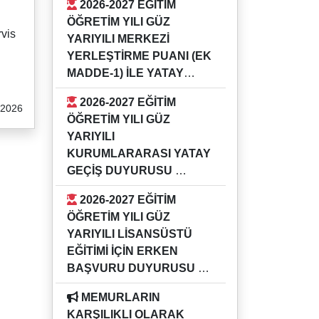
2026-2027 EĞİTİM
GÜZ YARIYILI KURUMİÇİ YATAY
ÖĞRETİM YILI GÜZ
GEÇİŞ DUYURUSU
rvis
YARIYILI MERKEZİ
YERLEŞTİRME PUANI (EK
MADDE-1) İLE YATAY
GEÇİŞ DUYURUSU
2026-2027 EĞİTİM
.2026
16.07.2026
ÖĞRETİM YILI GÜZ
2026-2027 EĞİTİM ÖĞRETİM YILI
YARIYILI
GÜZ YARIYILI MERKEZİ
KURUMLARARASI YATAY
YERLEŞTİRME PUANI (EK
GEÇİŞ DUYURUSU
MADDE-1) İLE YATAY GEÇİŞ
16.07.2026
DUYURUSU
2026-2027 EĞİTİM
2026-2027 EĞİTİM ÖĞRETİM YILI
ÖĞRETİM YILI GÜZ
GÜZ YARIYILI KURUMLARARASI
YARIYILI LİSANSÜSTÜ
YATAY GEÇİŞ DUYURUSU
EĞİTİMİ İÇİN ERKEN
BAŞVURU DUYURUSU
04.05.2026
MEMURLARIN
Bilgi için ilgili enstitü müdürlükleri
KARŞILIKLI OLARAK