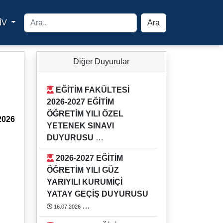
İV
Ara
yfa
Diğer Duyurular
EĞİTİM FAKÜLTESİ
2026-2027 EĞİTİM
ÖĞRETİM YILI ÖZEL
2026
YETENEK SINAVI
DUYURUSU
03.08.2026
2026-2027 EĞİTİM
Detaylı bilgi için Eğitim Fakültesi
ÖĞRETİM YILI GÜZ
Öğrenci İşlerini arayınız.
YARIYILI KURUMİÇİ
https://rehber.adu.edu.tr/#
YATAY GEÇİŞ DUYURUSU
16.07.2026
2026-2027 EĞİTİM ÖĞRETİM YILI