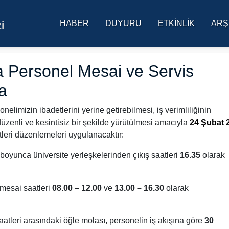
HABER
DUYURU
ETKINLIK
ARŞ
i
res Üniversitesi Ana Sa
Personel Mesai ve Servis
a
limizin ibadetlerini yerine getirebilmesi, iş verimliliğinin
üzenli ve kesintisiz bir şekilde yürütülmesi amacıyla
24 Şubat 
atleri düzenlemeleri uygulanacaktır:
oyunca üniversite yerleşkelerinden çıkış saatleri
16.35
olarak
mesai saatleri
08.00 – 12.00
ve
13.00 – 16.30
olarak
aatleri arasındaki öğle molası, personelin iş akışına göre
30