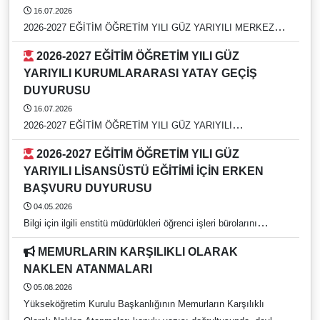
16.07.2026
2026-2027 EĞİTİM ÖĞRETİM YILI GÜZ YARIYILI MERKEZİ
YERLEŞTİRME PUANI (EK MADDE-1) İLE YATAY GEÇİŞ
2026-2027 EĞİTİM ÖĞRETİM YILI GÜZ
DUYURUSU
YARIYILI KURUMLARARASI YATAY GEÇİŞ
DUYURUSU
16.07.2026
2026-2027 EĞİTİM ÖĞRETİM YILI GÜZ YARIYILI
KURUMLARARASI YATAY GEÇİŞ DUYURUSU
2026-2027 EĞİTİM ÖĞRETİM YILI GÜZ
YARIYILI LİSANSÜSTÜ EĞİTİMİ İÇİN ERKEN
BAŞVURU DUYURUSU
04.05.2026
Bilgi için ilgili enstitü müdürlükleri öğrenci işleri bürolarını
arayınız. https://rehber.adu.edu.tr/
MEMURLARIN KARŞILIKLI OLARAK
NAKLEN ATANMALARI
05.08.2026
Yükseköğretim Kurulu Başkanlığının Memurların Karşılıklı