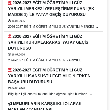
2026-2027 EĞİTİM ÖĞRETİM YILI GÜZ
YARIYILI MERKEZİ YERLEŞTİRME PUANI (EK
MADDE-1) İLE YATAY GEÇİŞ DUYURUSU
16.07.2026
2026-2027 EĞİTİM ÖĞRETİM YILI GÜZ YARIYILI MERKEZİ
YERLEŞTİRME PUANI (EK MADDE-1) İLE YATAY GEÇİŞ
2026-2027 EĞİTİM ÖĞRETİM YILI GÜZ
DUYURUSU
YARIYILI KURUMLARARASI YATAY GEÇİŞ
DUYURUSU
16.07.2026
2026-2027 EĞİTİM ÖĞRETİM YILI GÜZ YARIYILI
KURUMLARARASI YATAY GEÇİŞ DUYURUSU
2026-2027 EĞİTİM ÖĞRETİM YILI GÜZ
YARIYILI LİSANSÜSTÜ EĞİTİMİ İÇİN ERKEN
BAŞVURU DUYURUSU
04.05.2026
Bilgi için ilgili enstitü müdürlükleri öğrenci işleri bürolarını
arayınız. https://rehber.adu.edu.tr/
MEMURLARIN KARŞILIKLI OLARAK
NAKLEN ATANMALARI