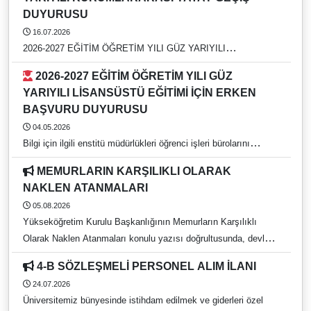
DUYURUSU
16.07.2026
2026-2027 EĞİTİM ÖĞRETİM YILI GÜZ YARIYILI
KURUMLARARASI YATAY GEÇİŞ DUYURUSU
2026-2027 EĞİTİM ÖĞRETİM YILI GÜZ
YARIYILI LİSANSÜSTÜ EĞİTİMİ İÇİN ERKEN
BAŞVURU DUYURUSU
04.05.2026
Bilgi için ilgili enstitü müdürlükleri öğrenci işleri bürolarını
arayınız. https://rehber.adu.edu.tr/
MEMURLARIN KARŞILIKLI OLARAK
NAKLEN ATANMALARI
05.08.2026
Yükseköğretim Kurulu Başkanlığının Memurların Karşılıklı
Olarak Naklen Atanmaları konulu yazısı doğrultusunda, devlet
yükseköğretim kurumlarında görev yapan ve 657 sayılı Devlet
4-B SÖZLEŞMELİ PERSONEL ALIM İLANI
Memurları Kanunu kapsamında bulunan idari personelin
24.07.2026
karşılıklı naklen atanma tercih işlemleri, 05 Ağustos 2026 – 21
Üniversitemiz bünyesinde istihdam edilmek ve giderleri özel
Ağustos 2026 tarihleri arasında gerçekleştirilecektir. Başvurular