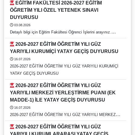
EĞİTİM FAKÜLTESİ 2026-2027 EĞİTİM
ÖĞRETİM YILI ÖZEL YETENEK SINAVI
DUYURUSU
03.08.2026
Detaylı bilgi için Eğitim Fakültesi Öğrenci İşlerini arayınız.
https://rehber.adu.edu.tr/#
2026-2027 EĞİTİM ÖĞRETİM YILI GÜZ
YARIYILI KURUMİÇİ YATAY GEÇİŞ DUYURUSU
16.07.2026
2026-2027 EĞİTİM ÖĞRETİM YILI GÜZ YARIYILI KURUMİÇİ
YATAY GEÇİŞ DUYURUSU
2026-2027 EĞİTİM ÖĞRETİM YILI GÜZ
YARIYILI MERKEZİ YERLEŞTİRME PUANI (EK
MADDE-1) İLE YATAY GEÇİŞ DUYURUSU
16.07.2026
2026-2027 EĞİTİM ÖĞRETİM YILI GÜZ YARIYILI MERKEZİ
YERLEŞTİRME PUANI (EK MADDE-1) İLE YATAY GEÇİŞ
2026-2027 EĞİTİM ÖĞRETİM YILI GÜZ
DUYURUSU
YARIYILI KURUMLARARASI YATAY GEÇİŞ