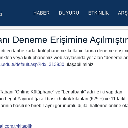
HABER
DUYURU
ETKINLIK
ARŞ
i
res Üniversitesi Ana Sa
anı Deneme Erişimine Açılmıştır
lirtilen tarihe kadar kütüphanemiz kullanıcılarına deneme erişim
an linkten veya kütüphanemiz web sayfasında yer alan "deneme a
u.edu.tr/default.asp?idx=313930
ulaşabilirsiniz.
 Tabanı “Online Kütüphane” ve “Legalbank” adı ile iki yapıdan
rı Legal Yayıncılığa ait basılı hukuk kitapları (625 +) ve 11 farklı
arının basılı ile birebir aynı görünümlü dijital hallerine online ol
gal.com.tr/kitaplik