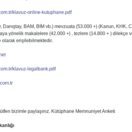
.com.tr/klavuz-online-kutuphane.pdf
tay, Danıştay, BAM, BİM vb.) mevzuata (53.000 +) (Kanun, KHK, 
a yönelik makalelere (42.000 +) , tezlere (14.800 + ) dilekçe v
olarak erişilebilmektedir.
net
.com.tr/klavuz-legalbank.pdf
com.tr
i lütfen bizimle paylaşınız. Kütüphane Memnuniyet Anketi
anlığı