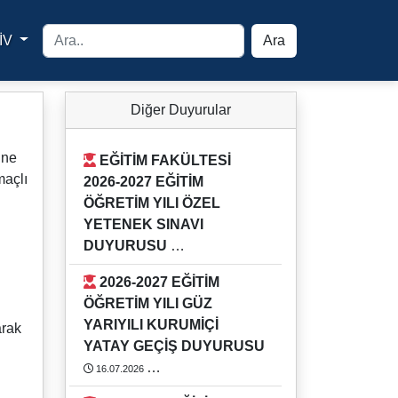
İV
Ara
yfa
Diğer Duyurular
ine
EĞİTİM FAKÜLTESİ
maçlı
2026-2027 EĞİTİM
ÖĞRETİM YILI ÖZEL
YETENEK SINAVI
DUYURUSU
03.08.2026
2026-2027 EĞİTİM
Detaylı bilgi için Eğitim Fakültesi
ÖĞRETİM YILI GÜZ
Öğrenci İşlerini arayınız.
YARIYILI KURUMİÇİ
arak
https://rehber.adu.edu.tr/#
YATAY GEÇİŞ DUYURUSU
16.07.2026
2026-2027 EĞİTİM ÖĞRETİM YILI