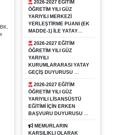
2026-2027 EĞİTİM
GÜZ YARIYILI KURUMİÇİ YATAY
ÖĞRETİM YILI GÜZ
GEÇİŞ DUYURUSU
YARIYILI MERKEZİ
YERLEŞTİRME PUANI (EK
CBK,
MADDE-1) İLE YATAY
e
GEÇİŞ DUYURUSU
2026-2027 EĞİTİM
16.07.2026
ÖĞRETİM YILI GÜZ
2026-2027 EĞİTİM ÖĞRETİM YILI
YARIYILI
GÜZ YARIYILI MERKEZİ
KURUMLARARASI YATAY
YERLEŞTİRME PUANI (EK
GEÇİŞ DUYURUSU
MADDE-1) İLE YATAY GEÇİŞ
16.07.2026
DUYURUSU
2026-2027 EĞİTİM
2026-2027 EĞİTİM ÖĞRETİM YILI
ÖĞRETİM YILI GÜZ
GÜZ YARIYILI KURUMLARARASI
YARIYILI LİSANSÜSTÜ
YATAY GEÇİŞ DUYURUSU
EĞİTİMİ İÇİN ERKEN
BAŞVURU DUYURUSU
04.05.2026
MEMURLARIN
Bilgi için ilgili enstitü müdürlükleri
KARŞILIKLI OLARAK