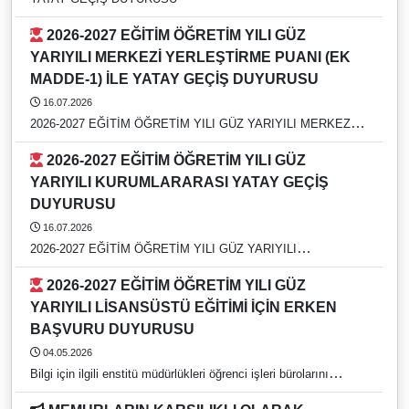
2026-2027 EĞİTİM ÖĞRETİM YILI GÜZ
YARIYILI MERKEZİ YERLEŞTİRME PUANI (EK
MADDE-1) İLE YATAY GEÇİŞ DUYURUSU
16.07.2026
2026-2027 EĞİTİM ÖĞRETİM YILI GÜZ YARIYILI MERKEZİ
YERLEŞTİRME PUANI (EK MADDE-1) İLE YATAY GEÇİŞ
2026-2027 EĞİTİM ÖĞRETİM YILI GÜZ
DUYURUSU
YARIYILI KURUMLARARASI YATAY GEÇİŞ
DUYURUSU
16.07.2026
2026-2027 EĞİTİM ÖĞRETİM YILI GÜZ YARIYILI
KURUMLARARASI YATAY GEÇİŞ DUYURUSU
2026-2027 EĞİTİM ÖĞRETİM YILI GÜZ
YARIYILI LİSANSÜSTÜ EĞİTİMİ İÇİN ERKEN
BAŞVURU DUYURUSU
04.05.2026
Bilgi için ilgili enstitü müdürlükleri öğrenci işleri bürolarını
arayınız. https://rehber.adu.edu.tr/