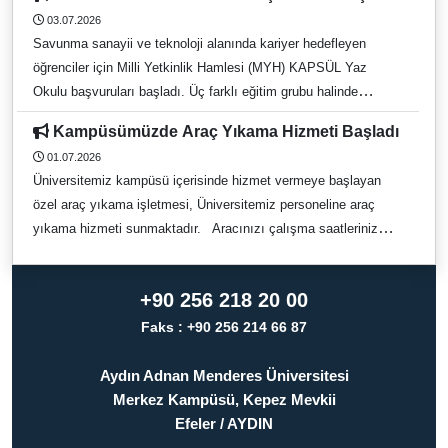
formunu doldurarak ileten akademisyenlerimizin ise
metnine ulaşmak için tıklayınız. Başvuru için tıklayınız.
03.07.2026
başvurularını güncel başvuru şablonuna uygun şekilde yeniden
Savunma sanayii ve teknoloji alanında kariyer hedefleyen
düzenleyerek göndermeleri gerekmektedir. Süreç kapsamında
öğrenciler için Milli Yetkinlik Hamlesi (MYH) KAPSÜL Yaz
üniversitemiz adına tek bir kurumsal başvuru yapılacaktır. Bu
Okulu başvuruları başladı. Üç farklı eğitim grubu halinde
nedenle tüm proje ve etkinlik önerileri, Rektörlüğümüz
gerçekleştirilecek yaz okulunda, alanında uzman eğitmenler
koordinasyonunda değerlendirilerek Yükseköğretim Kurulu'na
Kampüsümüzde Araç Yıkama Hizmeti Başladı
tarafından savunma sanayii ve teknoloji ekosistemine yönelik
iletilecektir. Başvuruların belirtilen güncel formatta hazırlanarak
01.07.2026
kapsamlı eğitimler verilecektir. Eğitim Tarihleri: 📅 27–31
süresi içerisinde iletilmesi, değerlendirme sürecinin sağlıklı bir
Üniversitemiz kampüsü içerisinde hizmet vermeye başlayan
Temmuz 2026 📅 3–7 Ağustos 2026 📅 17–21 Ağustos 2026
şekilde yürütülebilmesi açısından önem arz etmektedir.
özel araç yıkama işletmesi, Üniversitemiz personeline araç
Başvurularınızı aşağıdaki bağlantı üzerinden
yıkama hizmeti sunmaktadır. Aracınızı çalışma saatleriniz
gerçekleştirebilirsiniz: 🔗
boyunca teslim edebilir, gün sonunda temizlenmiş şekilde
https://savunmakariyer.com/ilanlar/ilanDetay/6a47b37a8240b73
teslim alabilirsiniz. Detaylı bilgi ve hizmet talepleri için işletme
38892d5ee?selectedJob=6a47b37a8240b7338892d5ee
+90 256 218 20 00
ile doğrudan iletişime geçebilirsiniz. İletişim No: 0 549 590 09
Savunma sanayii alanında bilgi ve yetkinliklerini geliştirmek
92
Faks : +90 256 214 66 87
isteyen tüm öğrencilerimizi başvuru yapmaya davet ediyoruz.
Aydın Adnan Menderes Üniversitesi
Merkez Kampüsü, Kepez Mevkii
Efeler / AYDIN