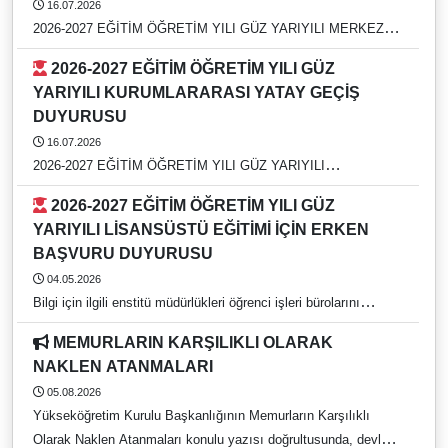
16.07.2026
2026-2027 EĞİTİM ÖĞRETİM YILI GÜZ YARIYILI MERKEZİ
YERLEŞTİRME PUANI (EK MADDE-1) İLE YATAY GEÇİŞ
2026-2027 EĞİTİM ÖĞRETİM YILI GÜZ
DUYURUSU
YARIYILI KURUMLARARASI YATAY GEÇİŞ
DUYURUSU
16.07.2026
2026-2027 EĞİTİM ÖĞRETİM YILI GÜZ YARIYILI
KURUMLARARASI YATAY GEÇİŞ DUYURUSU
2026-2027 EĞİTİM ÖĞRETİM YILI GÜZ
YARIYILI LİSANSÜSTÜ EĞİTİMİ İÇİN ERKEN
BAŞVURU DUYURUSU
04.05.2026
Bilgi için ilgili enstitü müdürlükleri öğrenci işleri bürolarını
arayınız. https://rehber.adu.edu.tr/
MEMURLARIN KARŞILIKLI OLARAK
NAKLEN ATANMALARI
05.08.2026
Yükseköğretim Kurulu Başkanlığının Memurların Karşılıklı
Olarak Naklen Atanmaları konulu yazısı doğrultusunda, devlet