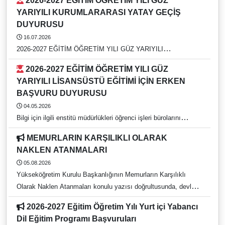
2026-2027 EĞİTİM ÖĞRETİM YILI GÜZ
DUYURUSU
YARIYILI KURUMLARARASI YATAY GEÇİŞ
DUYURUSU
16.07.2026
2026-2027 EĞİTİM ÖĞRETİM YILI GÜZ YARIYILI
KURUMLARARASI YATAY GEÇİŞ DUYURUSU
2026-2027 EĞİTİM ÖĞRETİM YILI GÜZ
YARIYILI LİSANSÜSTÜ EĞİTİMİ İÇİN ERKEN
BAŞVURU DUYURUSU
04.05.2026
Bilgi için ilgili enstitü müdürlükleri öğrenci işleri bürolarını
arayınız. https://rehber.adu.edu.tr/
MEMURLARIN KARŞILIKLI OLARAK
NAKLEN ATANMALARI
05.08.2026
Yükseköğretim Kurulu Başkanlığının Memurların Karşılıklı
Olarak Naklen Atanmaları konulu yazısı doğrultusunda, devlet
yükseköğretim kurumlarında görev yapan ve 657 sayılı Devlet
2026-2027 Eğitim Öğretim Yılı Yurt içi Yabancı
Memurları Kanunu kapsamında bulunan idari personelin
Dil Eğitim Programı Başvuruları
karşılıklı naklen atanma tercih işlemleri, 05 Ağustos 2026 – 21