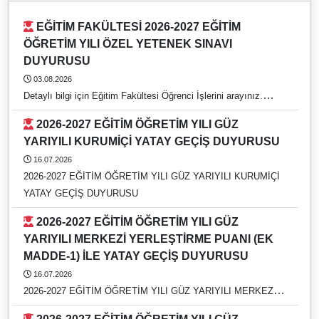
EĞİTİM FAKÜLTESİ 2026-2027 EĞİTİM
ÖĞRETİM YILI ÖZEL YETENEK SINAVI
DUYURUSU
03.08.2026
Detaylı bilgi için Eğitim Fakültesi Öğrenci İşlerini arayınız.
https://rehber.adu.edu.tr/#
2026-2027 EĞİTİM ÖĞRETİM YILI GÜZ
YARIYILI KURUMİÇİ YATAY GEÇİŞ DUYURUSU
16.07.2026
2026-2027 EĞİTİM ÖĞRETİM YILI GÜZ YARIYILI KURUMİÇİ
YATAY GEÇİŞ DUYURUSU
2026-2027 EĞİTİM ÖĞRETİM YILI GÜZ
YARIYILI MERKEZİ YERLEŞTİRME PUANI (EK
MADDE-1) İLE YATAY GEÇİŞ DUYURUSU
16.07.2026
2026-2027 EĞİTİM ÖĞRETİM YILI GÜZ YARIYILI MERKEZİ
YERLEŞTİRME PUANI (EK MADDE-1) İLE YATAY GEÇİŞ