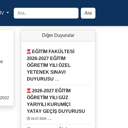
İV
Ara
yfa
Diğer Duyurular
EĞİTİM FAKÜLTESİ
2026-2027 EĞİTİM
ne
ÖĞRETİM YILI ÖZEL
YETENEK SINAVI
DUYURUSU
03.08.2026
2026-2027 EĞİTİM
Detaylı bilgi için Eğitim Fakültesi
ÖĞRETİM YILI GÜZ
.2022
Öğrenci İşlerini arayınız.
YARIYILI KURUMİÇİ
https://rehber.adu.edu.tr/#
YATAY GEÇİŞ DUYURUSU
16.07.2026
2026-2027 EĞİTİM ÖĞRETİM YILI