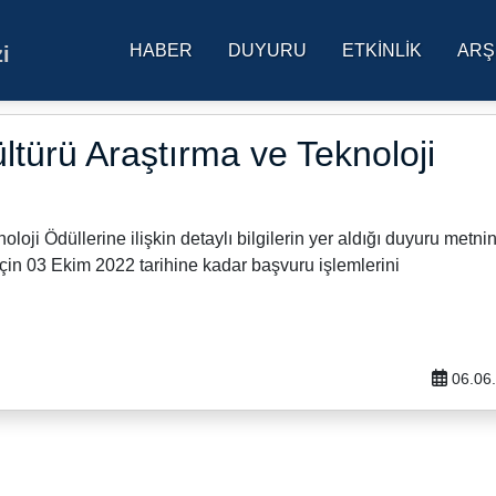
HABER
DUYURU
ETKINLIK
ARŞ
i
res Üniversitesi Ana Sa
ltürü Araştırma ve Teknoloji
loji Ödüllerine ilişkin detaylı bilgilerin yer aldığı duyuru metni
 için 03 Ekim 2022 tarihine kadar başvuru işlemlerini
06.06