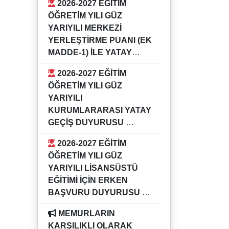
2026-2027 EĞİTİM
GÜZ YARIYILI KURUMİÇİ YATAY
ÖĞRETİM YILI GÜZ
GEÇİŞ DUYURUSU
YARIYILI MERKEZİ
YERLEŞTİRME PUANI (EK
MADDE-1) İLE YATAY
GEÇİŞ DUYURUSU
2026-2027 EĞİTİM
16.07.2026
ÖĞRETİM YILI GÜZ
2026-2027 EĞİTİM ÖĞRETİM YILI
YARIYILI
GÜZ YARIYILI MERKEZİ
KURUMLARARASI YATAY
YERLEŞTİRME PUANI (EK
GEÇİŞ DUYURUSU
MADDE-1) İLE YATAY GEÇİŞ
16.07.2026
DUYURUSU
2026-2027 EĞİTİM
2026-2027 EĞİTİM ÖĞRETİM YILI
ÖĞRETİM YILI GÜZ
GÜZ YARIYILI KURUMLARARASI
YARIYILI LİSANSÜSTÜ
YATAY GEÇİŞ DUYURUSU
EĞİTİMİ İÇİN ERKEN
BAŞVURU DUYURUSU
04.05.2026
MEMURLARIN
Bilgi için ilgili enstitü müdürlükleri
KARŞILIKLI OLARAK