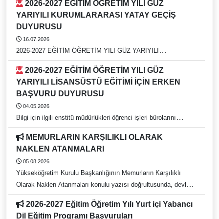
2026-2027 EĞİTİM ÖĞRETİM YILI GÜZ
DUYURUSU
YARIYILI KURUMLARARASI YATAY GEÇİŞ
DUYURUSU
16.07.2026
2026-2027 EĞİTİM ÖĞRETİM YILI GÜZ YARIYILI
KURUMLARARASI YATAY GEÇİŞ DUYURUSU
2026-2027 EĞİTİM ÖĞRETİM YILI GÜZ
YARIYILI LİSANSÜSTÜ EĞİTİMİ İÇİN ERKEN
BAŞVURU DUYURUSU
04.05.2026
Bilgi için ilgili enstitü müdürlükleri öğrenci işleri bürolarını
arayınız. https://rehber.adu.edu.tr/
MEMURLARIN KARŞILIKLI OLARAK
NAKLEN ATANMALARI
05.08.2026
Yükseköğretim Kurulu Başkanlığının Memurların Karşılıklı
Olarak Naklen Atanmaları konulu yazısı doğrultusunda, devlet
yükseköğretim kurumlarında görev yapan ve 657 sayılı Devlet
2026-2027 Eğitim Öğretim Yılı Yurt içi Yabancı
Memurları Kanunu kapsamında bulunan idari personelin
Dil Eğitim Programı Başvuruları