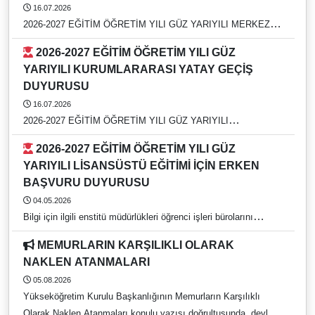
16.07.2026
2026-2027 EĞİTİM ÖĞRETİM YILI GÜZ YARIYILI MERKEZİ
YERLEŞTİRME PUANI (EK MADDE-1) İLE YATAY GEÇİŞ
2026-2027 EĞİTİM ÖĞRETİM YILI GÜZ
DUYURUSU
YARIYILI KURUMLARARASI YATAY GEÇİŞ
DUYURUSU
16.07.2026
2026-2027 EĞİTİM ÖĞRETİM YILI GÜZ YARIYILI
KURUMLARARASI YATAY GEÇİŞ DUYURUSU
2026-2027 EĞİTİM ÖĞRETİM YILI GÜZ
YARIYILI LİSANSÜSTÜ EĞİTİMİ İÇİN ERKEN
BAŞVURU DUYURUSU
04.05.2026
Bilgi için ilgili enstitü müdürlükleri öğrenci işleri bürolarını
arayınız. https://rehber.adu.edu.tr/
MEMURLARIN KARŞILIKLI OLARAK
NAKLEN ATANMALARI
05.08.2026
Yükseköğretim Kurulu Başkanlığının Memurların Karşılıklı
Olarak Naklen Atanmaları konulu yazısı doğrultusunda, devlet