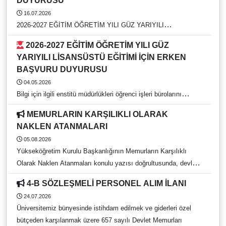
DUYURUSU
16.07.2026
2026-2027 EĞİTİM ÖĞRETİM YILI GÜZ YARIYILI
KURUMLARARASI YATAY GEÇİŞ DUYURUSU
2026-2027 EĞİTİM ÖĞRETİM YILI GÜZ
YARIYILI LİSANSÜSTÜ EĞİTİMİ İÇİN ERKEN
BAŞVURU DUYURUSU
04.05.2026
Bilgi için ilgili enstitü müdürlükleri öğrenci işleri bürolarını
arayınız. https://rehber.adu.edu.tr/
MEMURLARIN KARŞILIKLI OLARAK
NAKLEN ATANMALARI
05.08.2026
Yükseköğretim Kurulu Başkanlığının Memurların Karşılıklı
Olarak Naklen Atanmaları konulu yazısı doğrultusunda, devlet
yükseköğretim kurumlarında görev yapan ve 657 sayılı Devlet
4-B SÖZLEŞMELİ PERSONEL ALIM İLANI
Memurları Kanunu kapsamında bulunan idari personelin
24.07.2026
karşılıklı naklen atanma tercih işlemleri, 05 Ağustos 2026 – 21
Üniversitemiz bünyesinde istihdam edilmek ve giderleri özel
Ağustos 2026 tarihleri arasında gerçekleştirilecektir. Başvurular
bütçeden karşılanmak üzere 657 sayılı Devlet Memurları
bireysel olarak, e-Devlet kimlik doğrulaması ile pbs.yok.gov.tr