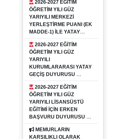
2026-2027 EĞİTİM
GÜZ YARIYILI KURUMİÇİ YATAY
ÖĞRETİM YILI GÜZ
GEÇİŞ DUYURUSU
YARIYILI MERKEZİ
YERLEŞTİRME PUANI (EK
MADDE-1) İLE YATAY
GEÇİŞ DUYURUSU
2026-2027 EĞİTİM
16.07.2026
ÖĞRETİM YILI GÜZ
2026-2027 EĞİTİM ÖĞRETİM YILI
YARIYILI
GÜZ YARIYILI MERKEZİ
KURUMLARARASI YATAY
YERLEŞTİRME PUANI (EK
GEÇİŞ DUYURUSU
MADDE-1) İLE YATAY GEÇİŞ
16.07.2026
DUYURUSU
2026-2027 EĞİTİM
2026-2027 EĞİTİM ÖĞRETİM YILI
ÖĞRETİM YILI GÜZ
GÜZ YARIYILI KURUMLARARASI
YARIYILI LİSANSÜSTÜ
YATAY GEÇİŞ DUYURUSU
EĞİTİMİ İÇİN ERKEN
BAŞVURU DUYURUSU
04.05.2026
MEMURLARIN
Bilgi için ilgili enstitü müdürlükleri
KARŞILIKLI OLARAK