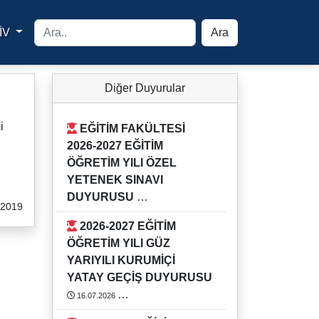
İV
Ara
yfa
Diğer Duyurular
i
EĞİTİM FAKÜLTESİ
2026-2027 EĞİTİM
ÖĞRETİM YILI ÖZEL
YETENEK SINAVI
DUYURUSU
.2019
03.08.2026
2026-2027 EĞİTİM
Detaylı bilgi için Eğitim Fakültesi
ÖĞRETİM YILI GÜZ
Öğrenci İşlerini arayınız.
YARIYILI KURUMİÇİ
https://rehber.adu.edu.tr/#
YATAY GEÇİŞ DUYURUSU
16.07.2026
2026-2027 EĞİTİM ÖĞRETİM YILI