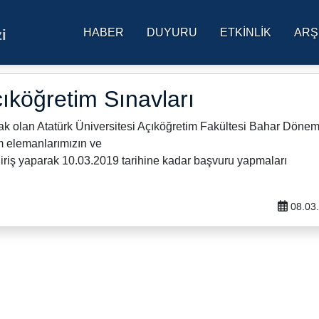
HABER
DUYURU
ETKINLIK
ARŞ
i
res Üniversitesi Ana Sa
çıköğretim Sınavları
cak olan Atatürk Üniversitesi Açıköğretim Fakültesi Bahar Dönem
m elemanlarımızın ve
riş yaparak 10.03.2019 tarihine kadar başvuru yapmaları
08.03