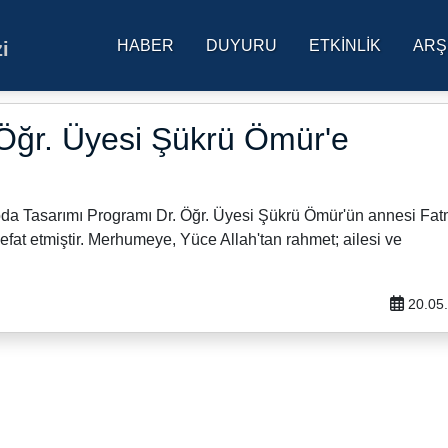
HABER
DUYURU
ETKINLIK
ARŞ
i
res Üniversitesi Ana Sa
Öğr. Üyesi Şükrü Ömür'e
da Tasarımı Programı Dr. Öğr. Üyesi Şükrü Ömür'ün annesi Fa
at etmiştir. Merhumeye, Yüce Allah'tan rahmet; ailesi ve
20.05