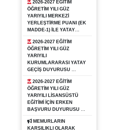
2026-2027 EĞİTİM
GÜZ YARIYILI KURUMİÇİ YATAY
ÖĞRETİM YILI GÜZ
GEÇİŞ DUYURUSU
YARIYILI MERKEZİ
YERLEŞTİRME PUANI (EK
MADDE-1) İLE YATAY
GEÇİŞ DUYURUSU
2026-2027 EĞİTİM
16.07.2026
ÖĞRETİM YILI GÜZ
2026-2027 EĞİTİM ÖĞRETİM YILI
YARIYILI
GÜZ YARIYILI MERKEZİ
KURUMLARARASI YATAY
YERLEŞTİRME PUANI (EK
GEÇİŞ DUYURUSU
MADDE-1) İLE YATAY GEÇİŞ
16.07.2026
DUYURUSU
2026-2027 EĞİTİM
2026-2027 EĞİTİM ÖĞRETİM YILI
ÖĞRETİM YILI GÜZ
GÜZ YARIYILI KURUMLARARASI
YARIYILI LİSANSÜSTÜ
YATAY GEÇİŞ DUYURUSU
EĞİTİMİ İÇİN ERKEN
BAŞVURU DUYURUSU
04.05.2026
MEMURLARIN
Bilgi için ilgili enstitü müdürlükleri
KARŞILIKLI OLARAK