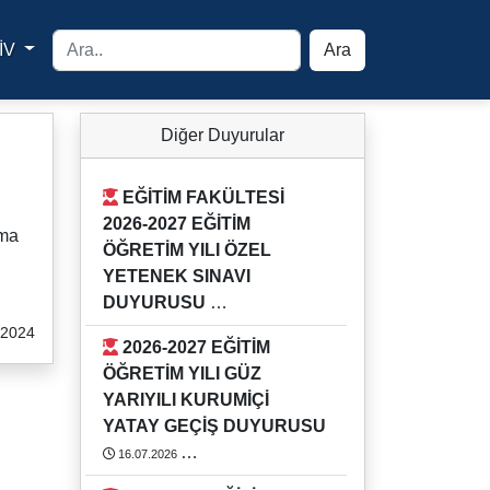
İV
Ara
yfa
Diğer Duyurular
EĞİTİM FAKÜLTESİ
2026-2027 EĞİTİM
tma
ÖĞRETİM YILI ÖZEL
YETENEK SINAVI
DUYURUSU
.2024
03.08.2026
2026-2027 EĞİTİM
Detaylı bilgi için Eğitim Fakültesi
ÖĞRETİM YILI GÜZ
Öğrenci İşlerini arayınız.
YARIYILI KURUMİÇİ
https://rehber.adu.edu.tr/#
YATAY GEÇİŞ DUYURUSU
16.07.2026
2026-2027 EĞİTİM ÖĞRETİM YILI