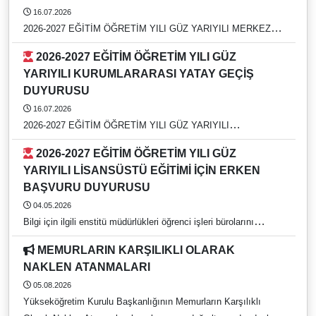
16.07.2026
2026-2027 EĞİTİM ÖĞRETİM YILI GÜZ YARIYILI MERKEZİ
YERLEŞTİRME PUANI (EK MADDE-1) İLE YATAY GEÇİŞ
2026-2027 EĞİTİM ÖĞRETİM YILI GÜZ
DUYURUSU
YARIYILI KURUMLARARASI YATAY GEÇİŞ
DUYURUSU
16.07.2026
2026-2027 EĞİTİM ÖĞRETİM YILI GÜZ YARIYILI
KURUMLARARASI YATAY GEÇİŞ DUYURUSU
2026-2027 EĞİTİM ÖĞRETİM YILI GÜZ
YARIYILI LİSANSÜSTÜ EĞİTİMİ İÇİN ERKEN
BAŞVURU DUYURUSU
04.05.2026
Bilgi için ilgili enstitü müdürlükleri öğrenci işleri bürolarını
arayınız. https://rehber.adu.edu.tr/
MEMURLARIN KARŞILIKLI OLARAK
NAKLEN ATANMALARI
05.08.2026
Yükseköğretim Kurulu Başkanlığının Memurların Karşılıklı