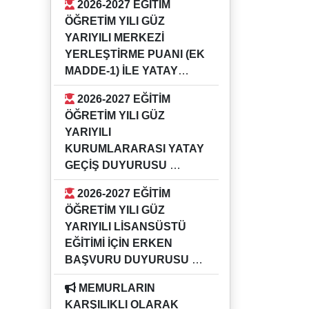
2026-2027 EĞİTİM
GÜZ YARIYILI KURUMİÇİ YATAY
ÖĞRETİM YILI GÜZ
GEÇİŞ DUYURUSU
YARIYILI MERKEZİ
YERLEŞTİRME PUANI (EK
MADDE-1) İLE YATAY
GEÇİŞ DUYURUSU
2026-2027 EĞİTİM
16.07.2026
ÖĞRETİM YILI GÜZ
2026-2027 EĞİTİM ÖĞRETİM YILI
YARIYILI
GÜZ YARIYILI MERKEZİ
KURUMLARARASI YATAY
YERLEŞTİRME PUANI (EK
GEÇİŞ DUYURUSU
MADDE-1) İLE YATAY GEÇİŞ
16.07.2026
DUYURUSU
2026-2027 EĞİTİM
2026-2027 EĞİTİM ÖĞRETİM YILI
ÖĞRETİM YILI GÜZ
GÜZ YARIYILI KURUMLARARASI
YARIYILI LİSANSÜSTÜ
YATAY GEÇİŞ DUYURUSU
EĞİTİMİ İÇİN ERKEN
BAŞVURU DUYURUSU
04.05.2026
MEMURLARIN
Bilgi için ilgili enstitü müdürlükleri
KARŞILIKLI OLARAK