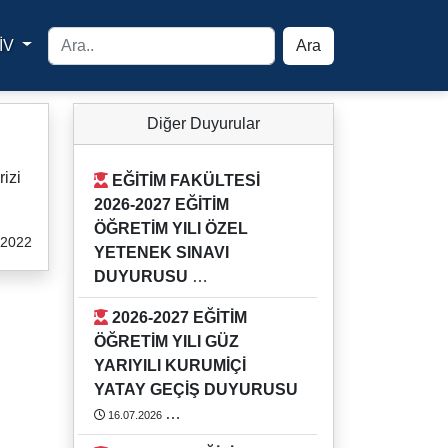
İV
Ara
yfa
Diğer Duyurular
izi
EĞİTİM FAKÜLTESİ
2026-2027 EĞİTİM
ÖĞRETİM YILI ÖZEL
.2022
YETENEK SINAVI
DUYURUSU
03.08.2026
2026-2027 EĞİTİM
Detaylı bilgi için Eğitim Fakültesi
ÖĞRETİM YILI GÜZ
Öğrenci İşlerini arayınız.
YARIYILI KURUMİÇİ
https://rehber.adu.edu.tr/#
YATAY GEÇİŞ DUYURUSU
16.07.2026
2026-2027 EĞİTİM ÖĞRETİM YILI