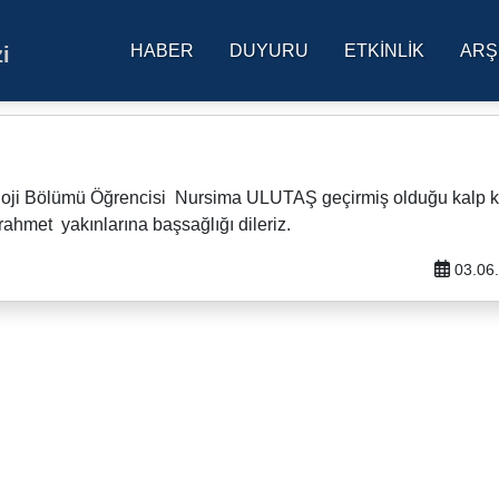
HABER
DUYURU
ETKINLIK
ARŞ
i
res Üniversitesi Ana Sa
loji Bölümü Öğrencisi Nursima ULUTAŞ geçirmiş olduğu kalp kr
rahmet yakınlarına başsağlığı dileriz.
03.06