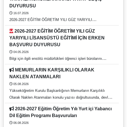
DUYURUSU
16.07.2026
2026-2027 EĞİTİM ÖĞRETİM YILI GÜZ YARIYILI
KURUMLARARASI YATAY GEÇİŞ DUYURUSU
2026-2027 EĞİTİM ÖĞRETİM YILI GÜZ
YARIYILI LİSANSÜSTÜ EĞİTİMİ İÇİN ERKEN
BAŞVURU DUYURUSU
04.05.2026
Bilgi için ilgili enstitü müdürlükleri öğrenci işleri bürolarını
arayınız. https://rehber.adu.edu.tr/
MEMURLARIN KARŞILIKLI OLARAK
NAKLEN ATANMALARI
05.08.2026
Yükseköğretim Kurulu Başkanlığının Memurların Karşılıklı
Olarak Naklen Atanmaları konulu yazısı doğrultusunda, devlet
yükseköğretim kurumlarında görev yapan ve 657 sayılı Devlet
2026-2027 Eğitim Öğretim Yılı Yurt içi Yabancı
Memurları Kanunu kapsamında bulunan idari personelin
Dil Eğitim Programı Başvuruları
karşılıklı naklen atanma tercih işlemleri, 05 Ağustos 2026 – 21
06.08.2026
Ağustos 2026 tarihleri arasında gerçekleştirilecektir. Başvurular