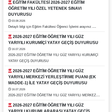
EĞİTİM FAKÜLTESİ 2026-2027 EĞİTİM
ÖĞRETİM YILI ÖZEL YETENEK SINAVI
DUYURUSU
03.08.2026
Detaylı bilgi için Eğitim Fakültesi Öğrenci İşlerini arayınız.
https://rehber.adu.edu.tr/#
2026-2027 EĞİTİM ÖĞRETİM YILI GÜZ
YARIYILI KURUMİÇİ YATAY GEÇİŞ DUYURUSU
16.07.2026
2026-2027 EĞİTİM ÖĞRETİM YILI GÜZ YARIYILI KURUMİÇİ
YATAY GEÇİŞ DUYURUSU
2026-2027 EĞİTİM ÖĞRETİM YILI GÜZ
YARIYILI MERKEZİ YERLEŞTİRME PUANI (EK
MADDE-1) İLE YATAY GEÇİŞ DUYURUSU
16.07.2026
2026-2027 EĞİTİM ÖĞRETİM YILI GÜZ YARIYILI MERKEZİ
YERLEŞTİRME PUANI (EK MADDE-1) İLE YATAY GEÇİŞ
2026-2027 EĞİTİM ÖĞRETİM YILI GÜZ
DUYURUSU
YARIYILI KURUMLARARASI YATAY GEÇİŞ