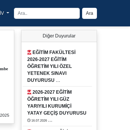
İV
Ara
yfa
Diğer Duyurular
EĞİTİM FAKÜLTESİ
2026-2027 EĞİTİM
ÖĞRETİM YILI ÖZEL
embe
YETENEK SINAVI
DUYURUSU
03.08.2026
2026-2027 EĞİTİM
Detaylı bilgi için Eğitim Fakültesi
ÖĞRETİM YILI GÜZ
Öğrenci İşlerini arayınız.
YARIYILI KURUMİÇİ
https://rehber.adu.edu.tr/#
YATAY GEÇİŞ DUYURUSU
.2025
16.07.2026
2026-2027 EĞİTİM ÖĞRETİM YILI