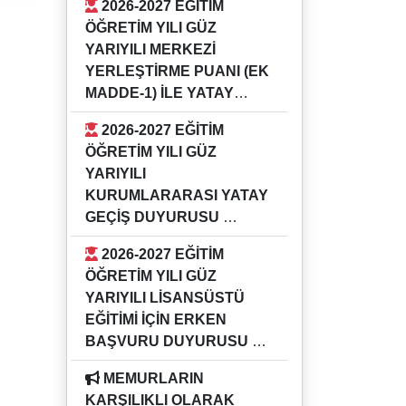
2026-2027 EĞİTİM
GÜZ YARIYILI KURUMİÇİ YATAY
ÖĞRETİM YILI GÜZ
GEÇİŞ DUYURUSU
YARIYILI MERKEZİ
YERLEŞTİRME PUANI (EK
MADDE-1) İLE YATAY
GEÇİŞ DUYURUSU
2026-2027 EĞİTİM
16.07.2026
ÖĞRETİM YILI GÜZ
2026-2027 EĞİTİM ÖĞRETİM YILI
YARIYILI
GÜZ YARIYILI MERKEZİ
KURUMLARARASI YATAY
YERLEŞTİRME PUANI (EK
GEÇİŞ DUYURUSU
MADDE-1) İLE YATAY GEÇİŞ
16.07.2026
DUYURUSU
2026-2027 EĞİTİM
2026-2027 EĞİTİM ÖĞRETİM YILI
ÖĞRETİM YILI GÜZ
GÜZ YARIYILI KURUMLARARASI
YARIYILI LİSANSÜSTÜ
YATAY GEÇİŞ DUYURUSU
EĞİTİMİ İÇİN ERKEN
BAŞVURU DUYURUSU
04.05.2026
MEMURLARIN
Bilgi için ilgili enstitü müdürlükleri
KARŞILIKLI OLARAK