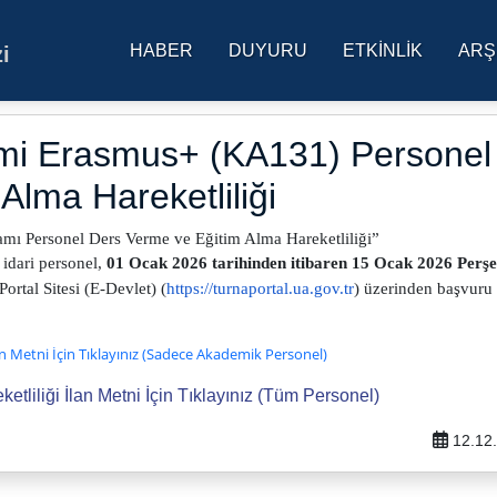
HABER
DUYURU
ETKINLIK
ARŞ
i
res Üniversitesi Ana Sa
i Erasmus+ (KA131) Personel
Alma Hareketliliği
mı Personel Ders Verme ve Eğitim Alma Hareketliliği”
 idari personel,
01 Ocak 2026 tarihinden itibaren 15 Ocak 2026 Perş
rtal Sitesi (E-Devlet) (
https://turnaportal.ua.gov.tr
) üzerinden başvuru
n Metni İçin Tıklayınız (Sadece Akademik Personel)
liliği İlan Metni İçin Tıklayınız (Tüm Personel)
12.12