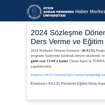
Haber Merkez
Aydın Adnan Mende
2024 Sözleşme Dönem
Ders Verme ve Eğitim 
202
4 Sözleşme Dönemi Erasmus+
(KA131)
Progra
programı faaliyetine katılmak isteyen akademik ve
günü saat 13:00’a kadar
Ulusal Ajans’ın TURNAPo
yapabilecektir.
Erasmus+ KA131 Personel Ders Verme Hareketliliği İla
Erasmus+ KA131 Personel Eğitim Alma Hareket