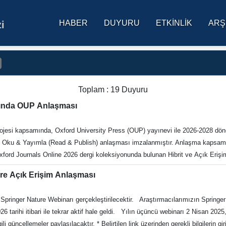
HABER
DUYURU
ETKINLIK
ARŞ
i
res Üniversitesi Ana Sa
Toplam : 19 Duyuru
nda OUP Anlaşması
esi kapsamında, Oxford University Press (OUP) yayınevi ile 2026-2028 dön
 Oku & Yayımla (Read & Publish) anlaşması imzalanmıştır. Anlaşma kapsam
Oxford Journals Online 2026 dergi koleksiyonunda bulunan Hibrit ve Açık Erişim
 faydalanabilecektir. Yıllara göre kota dağılımı aşağıdaki gibidir. 2026 Yılı:
e Açık Erişim Anlaşması
KUAL veritabanları sayfası Oxford University Press (OUP) başlığı altında
Yayın Destek Kriterleri 2026-2028 TÜBİTAK-OUP Ulusal Lisansı Kurumsal Des
 Araştırmacılarımızın Springer Hibrit Dergilerinde 'ücretsiz' bir şekilde açık erişim
stesi (543 Dergi) EKUAL Erişimine Açık Güncel Dergi Listesi Ayrıntılı Bilgi
tarihi itibari ile tekrar aktif hale geldi. Yılın üçüncü webinarı 2 Nisan 2025
i Yazarlar İçin AE Makale Yayımlama Adımları: Yazar Rehberi sayfalarını ziya
gili güncellemeler paylaşılacaktır. * Belirtilen link üzerinden gerekli bilgilerin