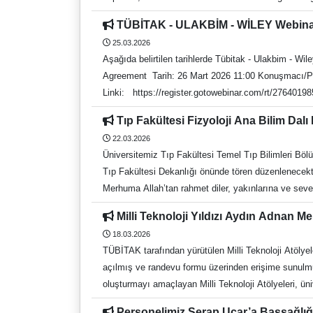
güncellenebileceğinden, anlaşma detaylarına ilişki
gerekmektedir. *Katılım 1000 kişi ile sınırlı olduğ
Kütüphane Veri Tabanları Kütüphane Memnuniyet A
TÜBİTAK - ULAKBİM - WİLEY Webina
TUBİTAK ULAKBİM-Açık Erişim Anlaşması 2026-Webinar
Web: https://kutuphane.adu.edu.tr E-posta: kutuph
25.03.2026
Kütüphaneciler- Akademik/Açık erişim yayımlama i
İ: https://www.instagram.com/adukutuphane/ Tel: 
Aşağıda belirtilen tarihlerde Tübitak - Ulakbim - 
aktarılacağı bu webinarda; anlaşmaya hangi kurumla
Agreement Tarih: 26 Mart 2026 11:00 Konuşmacı/
dahil olmak üzere belirli başlıklara değinilecektir. 
Linki: https://register.gotowebinar.com/rt/2764019853644996445 2- Webinar Adı: Wiley ile Bilimsel Yayın Süreci: Makalenizi Başarıyla N
ve püf noktaları da bu özel oturuma dahil edilecek
Tarih: 9 Nisan 2026 14:00 Konusmaci: Dr. Irem Bayindir-Buchhalter, Editor-in-Chief of Advanced Materials and Advanced NanoBiomed Research, Wiley Webinar Dili: Türkçe
ULAKBİM & Springer Nature: Your Pathway to Open Access Publishing İçerik TÜBİTAK – ULAKBIM TA Agreement Overv
Tıp Fakültesi Fizyoloji Ana Bilim Da
Kayıt Linki: https://register.gotowebinar.com/register/3203269251519730014 3- Webinar Adı: TÜBİTAK ULAKBİM + 
Tips and tricks on writing a successful paper for
22.03.2026
Kapsamı Tarih: 16 Nisan 2026 14:00 Konusmaci: 
Üniversitemiz Tıp Fakültesi Temel Tıp Bilimleri Bö
4- Webinar Adı: TÜBİTAK ULAKBİM + WILEY Ücretsiz Açık Er
Tıp Fakültesi Dekanlığı önünde tören düzenlenecek
Webinar Dili: Türkçe Kayıt Linki: https://register.gotowebinar.com/register/523
Merhuma Allah’tan rahmet diler, yakınlarına ve seven
Nasıl Yayımlarsınız? (Yazar Çalıştayı) Tarih: 11 
Research, Wiley Webinar Dili: Türkçe Kayıt Linki: https://register
Milli Teknoloji Yıldızı Aydın Adnan 
Free Open Access Article Publication Agreement Ta
18.03.2026
Webinar Dili/Language: English Kayıt Linki: h
TÜBİTAK tarafından yürütülen Milli Teknoloji Atölye
Dokümantasyon Daire Başkanlığı Recep Tayyip Erdo
açılmış ve randevu formu üzerinden erişime sunulmuştu
f: https://www.facebook.com/adukutuphane t:https
oluşturmayı amaçlayan Milli Teknoloji Atölyeleri, ün
Teknoloji Atölyesi; prototipleme cihazları, elektroni
Personelimiz Serap Uçar’a Başsağlığ