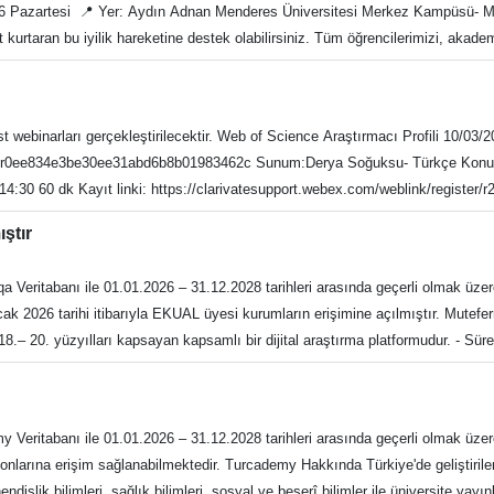
26 Pazartesi 📍 Yer: Aydın Adnan Menderes Üniversitesi Merkez Kampüsü- 
at kurtaran bu iyilik hareketine destek olabilirsiniz. Tüm öğrencilerimizi, aka
ihtiyaçtır.
ı
 webinarları gerçekleştirilecektir. Web of Science Araştırmacı Profili 10/03/20
erya Soğuksu- Türkçe Konu Seçiminden Yayına: ProQuest Yazar Çalıştayı ile
0 60 dk Kayıt linki: https://clarivatesupport.webex.com/weblink/register/r2a951453
narak güvenle araştırma yapın: Tüm Araştırmacılar İçin! 11/03/2026, Çarşamba
ıştır
er/r93f83531bdfd0b35ce6fa5ceb8f1de83 Sunum:Derya Soğuksu- Türkçe Güvenilir
dk Kayıt linki: https://clarivatesupport.webex.com/weblink/register/r12328e388e9
itabanı ile 01.01.2026 – 31.12.2028 tarihleri arasında geçerli olmak üzer
 ve Dönüştürücü Anlaşmaları (Transformative Agreements) Desteklemek 25/03/
Ocak 2026 tarihi itibarıyla EKUAL üyesi kurumların erişimine açılmıştır. Mutefer
ya Soğuksu- Türkçe Akademisyen ve Öğrenciler İçin Ebook Central: Arama,
.– 20. yüzyılları kapsayan kapsamlı bir dijital araştırma platformudur. - Süre
rşembe 14:30 45 dk Kayıt linki: https://clarivatesupport.webex.com/weblin
tap Koleksiyonu: 35.000'den fazla başlık, yaklaşık 6 milyon sayfa içerik Platf
lerde tam metin ve üst veri düzeyinde; Arap ve Latin alfabelerinde gelişmiş 
adu.edu.tr E-posta: kutuph@adu.edu.tr f: https://www.facebook.com/adukutuph
nları Erişim Adresi Kütüphane Memnuniyet Anketi Kütüphane ve Dokümantas
İ: https://www.instagram.com/adukutuphane/ Tel: 0256 218 20 00/2840-
tabanı ile 01.01.2026 – 31.12.2028 tarihleri arasında geçerli olmak üzer
tr E-posta: kutuph@adu.edu.tr f: https://www.facebook.com/adukutuphane t:h
larına erişim sağlanabilmektedir. Turcademy Hakkında Türkiye'de geliştirilen
256 218 20 00/2840-
hendislik bilimleri, sağlık bilimleri, sosyal ve beşerî bilimler ile üniversite ya