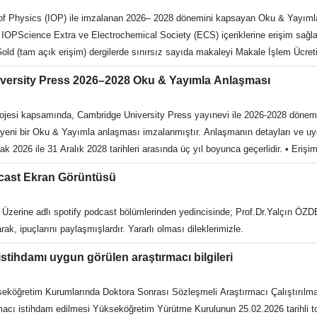
ecek şekilde özetleyerek Genel Kurula sunulmak üzere hazırladığı raporu Ba
hysics (IOP) ile imzalanan 2026– 2028 dönemini kapsayan Oku & Yayımla an
nı maddenin ikinci fıkrasında ise Kurumun yıllık raporunun, ayrıca Resmî Ga
IOPScience Extra ve Electrochemical Society (ECS) içeriklerine erişim sağ
zkûr maddenin üçüncü fıkrasında da Kurumun; açıklanmasında fayda gördüğü h
Gold (tam açık erişim) dergilerde sınırsız sayıda makaleyi Makale İşlem Ücre
n Başdenetçinin ve denetçilerin görevleri başlıklı 7'nci maddesinin birinci f
erilen makaleler anlaşma kapsamındadır. Anlaşmanın detayları ve uygulama esas
l rapor hazırlayabileceği, Kanun'un
ersity Press 2026–2028 Oku & Yayımla Anlaşması
İTABANLARI sayfasını takip edebilirsiniz.Açık erişim yayın süreci, iş akışı 
g/transformative-agreements Yazarlar için klavuz : https://publishingsupport.io
esi kapsamında, Cambridge University Press yayınevi ile 2026-2028 dönemi
eni bir Oku & Yayımla anlaşması imzalanmıştır. Anlaşmanın detayları ve uygu
e Başkanlığı Recep Tayyip Erdoğan Engelli
2026 ile 31 Aralık 2028 tarihleri arasında üç yıl boyunca geçerlidir. • Eriş
tr E-posta: kutuph@adu.edu.tr f: https://www.facebook.com/adukutuphane t:h
ne erişim sağlamaya devam edecektir. • Açık Erişim: İlgili anlaşma kapsam
0256 218 20 00/2840-2841
dcast Ekran Görüntüsü
K AE Yayın Desteği ve Kabul Kriterleri Sorumlu yazarların, makalelerini Ma
ekmektedir: • Hak Sahibi Yazar: Sorumlu yazarın (Corresponding Author) EKUAL 
k Üzerine adlı spotify podcast bölümlerinden yedincisinde; Prof.Dr.Yalçın ÖZD
ularında kurumsal e-posta adreslerini kullanmaları tavsiye edilir. Kişisel e-po
arak, ipuçlarını paylaşmışlardır. Yararlı olması dileklerimizle.
r. • Kurum Kapsamı: EKUAL üyesi olan tüm kurumları içermektedir. • Anlaşma
 AE makale yayımlamayı kapsamaktadır. Geriye Dönük Açık Erişim Dönüşümü 
tihdamı uygun görülen araştırmacı bilgileri
Hibrit Dergilerdeki Yayınlar: 1 Ocak 2026 tarihinden anlaşmanın imza
eköğretim Kurumlarında Doktora Sonrası Sözleşmeli Araştırmacı Çalıştırılmas
acı istihdam edilmesi Yükseköğretim Yürütme Kurulunun 25.02.2026 tarihli top