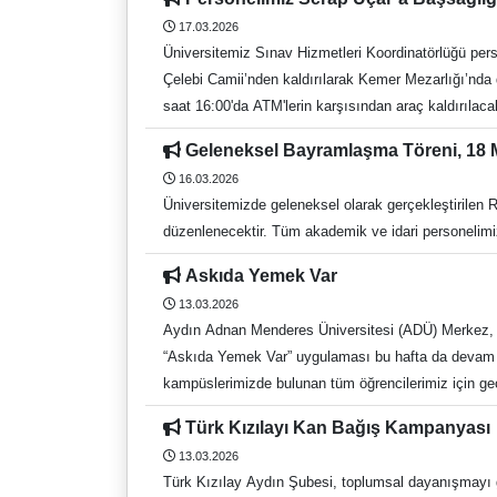
Atölye, öğrencilerin projelerini tasarlamalarına, gel
17.03.2026
süreçlerine de destek vermektedir. Öğrenciler, atöly
Üniversitemiz Sınav Hizmetleri Koordinatörlüğü pers
https://docs.google.com/forms/d/e/1FAIpQLSe
Çelebi Camii’nden kaldırılarak Kemer Mezarlığı’nda 
saat 16:00'da ATM'lerin karşısından araç kaldırılaca
Geleneksel Bayramlaşma Töreni, 18
16.03.2026
Üniversitemizde geleneksel olarak gerçekleştirilen
düzenlenecektir. Tüm akademik ve idari personelimi
Askıda Yemek Var
13.03.2026
Aydın Adnan Menderes Üniversitesi (ADÜ) Merkez, N
“Askıda Yemek Var” uygulaması bu hafta da devam e
kampüslerimizde bulunan tüm öğrencilerimiz için ge
Kampüslerinde öğrencilerimiz, öğle yemeği veya ift
Türk Kızılayı Kan Bağış Kampanyası
hayırlı Ramazanlar diler, bereketli ve huzurlu sofra
13.03.2026
Türk Kızılay Aydın Şubesi, toplumsal dayanışmayı