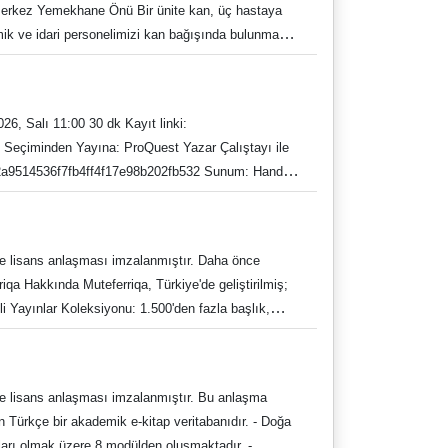
Merkez Yemekhane Önü Bir ünite kan, üç hastaya
demik ve idari personelimizi kan bağışında bulunmaya
26, Salı 11:00 30 dk Kayıt linki:
6f7fb4ff4f17e98b202fb532 Sunum: Handan
 11:00 60 dk Kayıt linki:
 Bilgiye Hızlı Erişim: ProQuest Central Premium'u
8fdfabd0185e708b60e39 Sunum: Handan
e lisans anlaşması imzalanmıştır. Daha önce
2026, Çarşamba 11:00 60 dk Kayıt linki:
riqa Hakkında Muteferriqa, Türkiye'de geliştirilmiş;
li Yayınlar Koleksiyonu: 1.500'den fazla başlık,
k/register/rec8bb42284504157676a9a60dc89cb46
orm; ağırlıklı olarak Osmanlıca ve Türkçe içerik
arama olanakları sağlamaktadır. Erişim adresi:
ane t:https://twitter.com/adukutuphane
yon Daire Başkanlığı Recep Tayyip Erdoğan Engelli
e lisans anlaşması imzalanmıştır. Bu anlaşma
ttps://twitter.com/adukutuphane
 Türkçe bir akademik e-kitap veritabanıdır. - Doğa
yınları olmak üzere 8 modülden oluşmaktadır. -