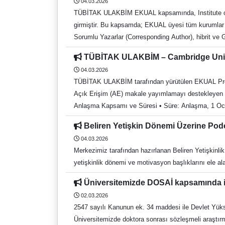
04.03.2026
içinde görüşüp kendi kanaat ve görüşlerini de içer
TÜBİTAK ULAKBİM EKUAL kapsamında, Institute of P
Kurulda ivedilikle görüşülmesinin öngörüldüğü; Ay
girmiştir. Bu kapsamda; EKUAL üyesi tüm kurumlar 
duyurulacağı hüküm altına alındığı, öte yandan me
Sorumlu Yazarlar (Corresponding Author), hibrit ve 
kamuoyuna duyurabileceği düzenlenmiş olduğu, Kanun'u
yayımlayabileceklerdir. 1 Ocak 2026 itibarıyla gönd
beklemeksizin gerek gördüğü konularda Kurumun öze
TÜBİTAK ULAKBİM – Cambridge Univ
dergi listeleri ve rehber dokümanlar için EKUAL VER
04.03.2026
erişilebilmektedir: TA sayfası: http://iopscience.or
TÜBİTAK ULAKBİM tarafından yürütülen EKUAL Proj
atransformative-agreement-guide/ TA videoları: https://youtube.com/playlist?list=PLgH2FJGwAbKumI0TUJJqTPrr4QTrNpTyU Yazarların fon desteğine uygunluklarını kontrol
Açık Erişim (AE) makale yayımlamayı destekleyen y
edebilecekleri Journal Finder aracı: https://iopp.chronoshub.io/?fq=. Kütüphane Memnuniyet Anketi Kütüphane ve Dokümantasyon Dair
Anlaşma Kapsamı ve Süresi • Süre: Anlaşma, 1 Ocak 
Dostu Kütüphanesi Web: https://kutuphane.adu.edu.
Cambridge Journals Online (CJO) Tam Paket içeriği
İ: https://www.instagram.com/adukutuphane/ Tel: 
Beliren Yetişkin Dönemi Üzerine Po
içeriğinde) kotasız olarak sağlanmaktadır. TÜBİTA
04.03.2026
yayımlatabilmesi için şu kriterleri karşılaması ger
Merkezimiz tarafından hazırlanan Beliren Yetişkinli
gerekmektedir. • Kurumsal Aidiyet: Yazarların başvur
yetişkinlik dönemi ve motivasyon başlıklarını ele al
süreçlerinde süreçlerin uzamasına neden olmaktadı
(gold/fully/tam) açık erişim dergilerde sınırsız
Üniversitemizde DOSAİ kapsamında is
yapılmasına ilişkin kurallar aşağıdaki şekildedir; · 
02.03.2026
2547 sayılı Kanunun ek. 34 maddesi ile Devlet Yüks
Üniversitemizde doktora sonrası sözleşmeli araştırm