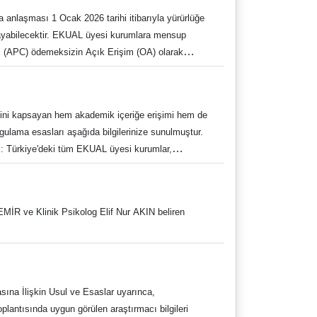
şkanlığa göndermesi ve Komisyon raporunun Genel
laşması 1 Ocak 2026 tarihi itibarıyla yürürlüğe
zetede yayımlanmak suretiyle kamuoyuna
layabilecektir. EKUAL üyesi kurumlara mensup
ususları yıllık raporu beklemeksizin her zaman
ti (APC) ödemeksizin Açık Erişim (OA) olarak
ıkrasının (ç) bendinde de yıllık raporu
larına ilişkin bilgilendirme notu ektedir. Güncel
ve uygulama esaslarına aşağıdaki bağlantılardan da
pscience.iop.org/questions/submit-under-
ni kapsayan hem akademik içeriğe erişimi hem de
lama esasları aşağıda bilgilerinize sunulmuştur.
im: Türkiye'deki tüm EKUAL üyesi kurumlar,
ttps://twitter.com/adukutuphane
ında, açık erişim yayın yapma hakkı (CJO Tam Paket
kale İşlem Ücreti (APC) ödemeden AE olarak
üyesi kurumların yetkili kullanıcısı olması
EMİR ve Klinik Psikolog Elif Nur AKIN beliren
sta adresleri (gmail, hotmail vb.) doğrulanma
 kapsamı: Anlaşma hem hibrit dergiler hem de altın
Anlaşma kapsamında, makalelerin geriye dönük AE
ına İlişkin Usul ve Esaslar uyarınca,
lantısında uygun görülen araştırmacı bilgileri