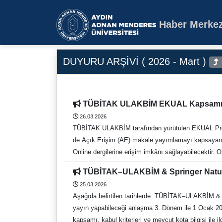
Haber Merkez
Aydın Adnan Mende
DUYURU ARŞİVİ ( 2026 - Mart )
TÜBİTAK ULAKBİM EKUAL Kapsamı
26.03.2026
TÜBİTAK ULAKBİM tarafından yürütülen EKUAL Proj
de Açık Erişim (AE) makale yayımlamayı kapsayan
Online dergilerine erişim imkânı sağlayabilecektir. 
doğrultusunda yıllık AE makale yayımlama kotasından
TÜBİTAK–ULAKBİM & Springer Natur
Anlaşma kriterlerine ve ilgili tüm dokümanlara E
25.03.2026
Destek Kriterleri Konusunda Ayrıntılı Bilgi: AE 
Aşağıda belirtilen tarihlerde TÜBİTAK–ULAKBİM & Springer Nature Webinarı gerçekleştirilecektir.
Erişimine Açık Güncel Dergi Listesi: EKUAL Dergi Li
yayın yapabileceği anlaşma 3. Dönem ile 1 Ocak 2026 
Fonlanan AE Dergi Listesi: Fonlanan AE Dergi Listes
kapsamı, kabul kriterleri ve mevcut kota bilgisi ile il