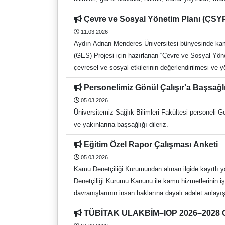
Platformda yaklaşık 16.000 Türkçe akademik e-kitap
Çevre ve Sosyal Yönetim Planı (ÇS
Erişim Adresi Kütüphane Memnuniyet Anketi Kütüph
11.03.2026
E-posta: kutuph@adu.edu.tr f: https://www.faceboo
Aydın Adnan Menderes Üniversitesi bünyesinde kamu b
(GES) Projesi için hazırlanan “Çevre ve Sosyal Yön
çevresel ve sosyal etkilerinin değerlendirilmesi ve
önerilerinizi aşağıdaki iletişim kanalları üzerinden
Personelimiz Gönül Çalışır'a Başsağl
çevrim içi bir paydaş bilgilendirme toplantısı gerçek
05.03.2026
Üniversitemiz Sağlık Bilimleri Fakültesi personeli G
ve yakınlarına başsağlığı dileriz.
Eğitim Özel Rapor Çalışması Anketi
05.03.2026
Kamu Denetçiliği Kurumundan alınan ilgide kayıtlı y
Denetçiliği Kurumu Kanunu ile kamu hizmetlerinin işl
davranışlarının insan haklarına dayalı adalet anla
Kanunun 22'nci maddesinin birinci fıkrasında Kurumun
TÜBİTAK ULAKBİM–IOP 2026–2028 Ok
Komisyonu ile İnsan Haklarını İnceleme Komisyonu 