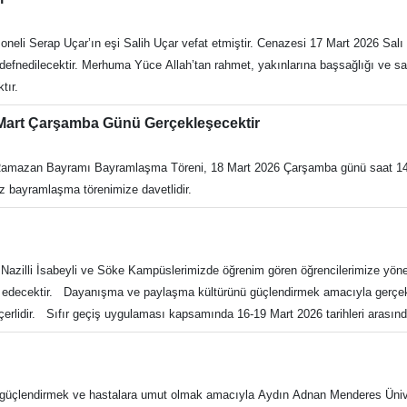
iştirmelerine, test etmelerine ve teknik becerilerini güçlendirmelerine olanak t
e kullanımını online randevu formu üzerinden planlayarak gerçekleştirebilmekte
oneli Serap Uçar’ın eşi Salih Uçar vefat etmiştir. Cenazesi 17 Mart 2026 Sal
OcA-cwwEvHrEmq9YTxd7Itx7_UigFMucb-4pwbc6_WD9LWw/viewform?usp=shari
defnedilecektir. Merhuma Yüce Allah’tan rahmet, yakınlarına başsağlığı ve sabı
ktır.
 Mart Çarşamba Günü Gerçekleşecektir
 Ramazan Bayramı Bayramlaşma Töreni, 18 Mart 2026 Çarşamba günü saat 14.00
z bayramlaşma törenimize davetlidir.
azilli İsabeyli ve Söke Kampüslerimizde öğrenim gören öğrencilerimize yöne
decektir. Dayanışma ve paylaşma kültürünü güçlendirmek amacıyla gerçekleşt
çerlidir. Sıfır geçiş uygulaması kapsamında 16-19 Mart 2026 tarihleri arasın
ar yemeklerinden ücretsiz olarak faydalanabileceklerdir. Sıfır geçiş, günde
larda buluşmayı temenni ederiz.
 güçlendirmek ve hastalara umut olmak amacıyla Aydın Adnan Menderes Üni