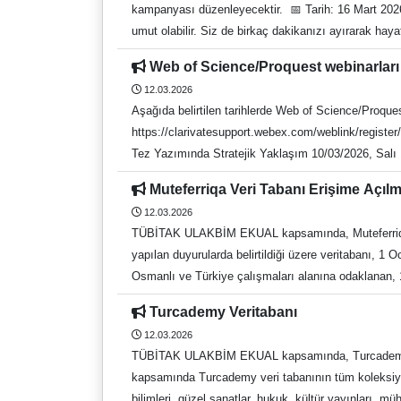
kampanyası düzenleyecektir. 📅 Tarih: 16 Mart 20
umut olabilir. Siz de birkaç dakikanızı ayırarak hay
davet ediyoruz. Unutmayalım; kan acil değil, sürekli 
Web of Science/Proquest webinarlar
12.03.2026
Aşağıda belirtilen tarihlerde Web of Science/Proquest
https://clarivatesupport.webex.com/weblink/register/r0ee834e3be30ee31abd6b8b01983462c Sunum:D
Tez Yazımında Stratejik Yaklaşım 10/03/2026, Salı 14:3
ILIC - Türkçe Web of Science Core Collection kulla
Muteferriqa Veri Tabanı Erişime Açılm
https://clarivatesupport.webex.com/weblink/regist
12.03.2026
Etkin Kullanma Rehberi 18/03/2026, Çarşamba 14:30 60 
TÜBİTAK ULAKBİM EKUAL kapsamında, Muteferriqa Ver
ILIC - Türkçe Veriden Karara: Koleksiyon Yönetimi
yapılan duyurularda belirtildiği üzere veritabanı, 1 
https://clarivatesupport.webex.com/weblink/register/rccf2d55db5624ca3a581f23b88c6abdf Sunum:Der
Osmanlı ve Türkiye çalışmaları alanına odaklanan, 18
Okuma ve Kaynak Yönetimi İpuçları 26/03/2026, Pe
160.000'i aşkın sayı, 1,5 milyondan fazla sayfa - Ki
Sunum: Handan ILIC – Türkçe Kütüphane Veri Tabanları Erişim Adresi Kütüphane Memnuniyet Anketi Kütüphane ve Dokümantasyon Daire Başkanlığı Recep Tayyip Erdoğan
Turcademy Veritabanı
sunmakta olup Türkçe, Fransızca ve İngilizce metin
Engelli Dostu Kütüphanesi Web: https://kutuphane.
12.03.2026
https://www.muteferriqa.com/ Kütüphane Veri Taba
TÜBİTAK ULAKBİM EKUAL kapsamında, Turcademy Veri
Dostu Kütüphanesi Web: https://kutuphane.adu.edu.
kapsamında Turcademy veri tabanının tüm koleksiyon
İ: https://www.instagram.com/adukutuphane/ Tel: 0
bilimleri, güzel sanatlar, hukuk, kültür yayınları, mü