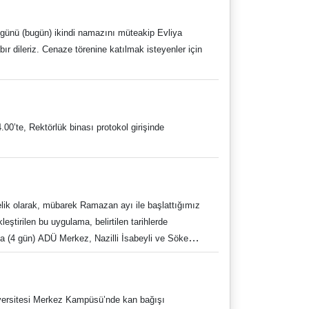
anırken aynı zamanda teknoloji yarışmalarına hazırlık
dir. Başvuru İçin Tıklayınız:
ı günü (bugün) ikindi namazını müteakip Evliya
ng&ouid=115961658498799937171
r dileriz. Cenaze törenine katılmak isteyenler için
’te, Rektörlük binası protokol girişinde
lik olarak, mübarek Ramazan ayı ile başlattığımız
irilen bu uygulama, belirtilen tarihlerde
da (4 gün) ADÜ Merkez, Nazilli İsabeyli ve Söke
 sadece 1 öğünü kapsamaktadır. Tüm öğrencilerimize
versitesi Merkez Kampüsü’nde kan bağışı