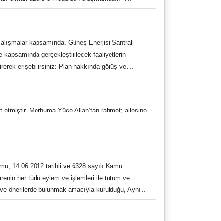
//www.turcademy.com/ Kütüphane Veri Tabanları
 Kütüphanesi Web: https://kutuphane.adu.edu.tr
gram.com/adukutuphane/ Tel: 0256 218 20 00/2840-
çalışmalar kapsamında, Güneş Enerjisi Santrali
kapsamında gerçekleştirilecek faaliyetlerin
rerek erişebilirsiniz: Plan hakkında görüş ve
 kapsamında 13 Mart 2026 tarihinde saat 10.00’da
fat etmiştir. Merhuma Yüce Allah’tan rahmet; ailesine
umu, 14.06.2012 tarihli ve 6328 sayılı Kamu
enin her türlü eylem ve işlemleri ile tutum ve
k ve önerilerde bulunmak amacıyla kurulduğu, Aynı
or hazırlayarak Türkiye Büyük Millet Meclisi Dilekçe
me ve tatil dönemleri hariç olmak üzere iki ay