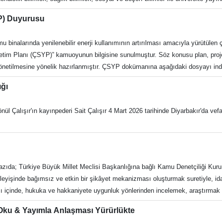
 yer almakta olup içerik 25 yayınevini kapsamaktadır. Erişim adresi: https:
YP) Duyurusu
ane ve Dokümantasyon Daire Başkanlığı Recep Tayyip Erdoğan Engelli Dostu
k.com/adukutuphane t:https://twitter.com/adukutuphane İ: https://www.insta
inalarında yenilenebilir enerji kullanımının artırılması amacıyla yürütülen 
etim Planı (ÇSYP)” kamuoyunun bilgisine sunulmuştur. Söz konusu plan, proje 
 yönetilmesine yönelik hazırlanmıştır. ÇSYP dokümanına aşağıdaki dosyayı indi
 iletebilirsiniz: E-posta: adu@adu.edu.tr Telefon: 0 256 218 20 00 Ayrıca proje
ığı
leştirilecektir. Kamuoyuna saygıyla duyurulur.
önül Çalışır'ın kayınpederi Sait Çalışır 4 Mart 2026 tarihinde Diyarbakır'da ve
azıda; Türkiye Büyük Millet Meclisi Başkanlığına bağlı Kamu Denetçiliği Kur
eyişinde bağımsız ve etkin bir şikâyet mekanizması oluşturmak suretiyle, idar
yışı içinde, hukuka ve hakkaniyete uygunluk yönlerinden incelemek, araştırma
, her takvim yılı sonunda yürütülen faaliyetleri ve önerileri kapsayan bir rap
u & Yayımla Anlaşması Yürürlükte
üyelerinden oluşan Karma Komisyona sunması, Komisyonun, bu raporu ara ver