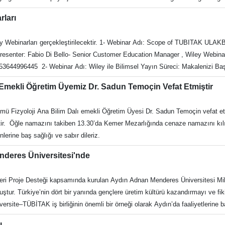
n dokümanların EKUAL veritabanları sayfasından indirilmesi konusunda kullanı
undan bir kaç dakika önceden giriş yapılması önerilir. 2 Nisan 2026, Perşembe
nketi Kütüphane ve Dokümantasyon Daire Başkanlığı Recep Tayyip Erdoğan
rları
 3 Webinar Dili: Türkçe AğırlıklıKimler Katılmalı?- Araştırmacılar- Y.Lisan
@adu.edu.tr f: https://www.facebook.com/adukutuphane t:https://twitter.com/
le ilgili herkes TÜBİTAK - ULAKBİM ve Springer TA_2026 Yılın Üçüncü Webi
0256 218 20 00/2840-2841
Wiley Webinarları gerçekleştirilecektir. 1- Webinar Adı: Scope of TUBITAK UL
rın katıldığı, yazar & makale tanımlama, yazarların basvuru sürecinden onay
Presenter: Fabio Di Bello- Senior Customer Education Manager , Wiley W
Buna ek olarak yazarların makalelerini yazma süreçlerine yardımcı olmak adına; 
asıl Yayımlarsınız? (Yazar Çalıştayı)
tir. Webinar sonunda soru-cevap kısmında merak edilen ve sıkça sorulan sorul
iew Eligibility criteria/papers included in the agreement
lı Emekli Öğretim Üyemiz Dr. Sadun Temoçin Vefat Etmiştir
WILEY Ücretsiz Açık Erişim Makale Yayımlama Anlaşması
Duygu Paçalı, Wiley Webinar Dili: Türkçe Kayıt Linki: https://registe
lümü Fizyoloji Ana Bilim Dalı emekli Öğretim Üyesi Dr. Sadun Temoçin vefat e
işim Makale Yayımlama Anlaşması Kapsamı Tarih: 6 Mayıs 2026 10:00 Konusmaci: Duygu Pa
tir. Öğle namazını takiben 13.30’da Kemer Mezarlığında cenaze namazını kıl
9250325835128411 5- Webinar Adı: Wiley ile Bilimsel Yayın Süreci: Makalenizi Başarıyla
lerine baş sağlığı ve sabır dileriz.
Mayıs 2026 10:00 Konusmaci: Dr. Irem Bayindir-Buchhalter, Editor-in-Chief 
.gotowebinar.com/register/2493718114340959070 6- Webinar Adı: Scope of TUBITAK ULAKBIM + WILEY
Menderes Üniversitesi'nde
rih: 17 Haziran 2026 12:00 Konuşmacı/Presenter: Fabio Di Bello- Senior Cu
ttps://register.gotowebinar.com/register/4499083287248023640 Kütüpha
leri Proje Desteği kapsamında kurulan Aydın Adnan Menderes Üniversitesi Milli
ğan Engelli Dostu Kütüphanesi Web: https://kutuphane.adu.edu.tr E-posta: 
r. Türkiye’nin dört bir yanında gençlere üretim kültürü kazandırmayı ve fikirle
://twitter.com/adukutuphane İ: https://www.instagram.com/adukutuphane/ Te
iversite–TÜBİTAK iş birliğinin önemli bir örneği olarak Aydın’da faaliyetlerine
k ve mekanik geliştirme alanları, sarf malzeme destekleri ile eğitim ve mentorl
ı