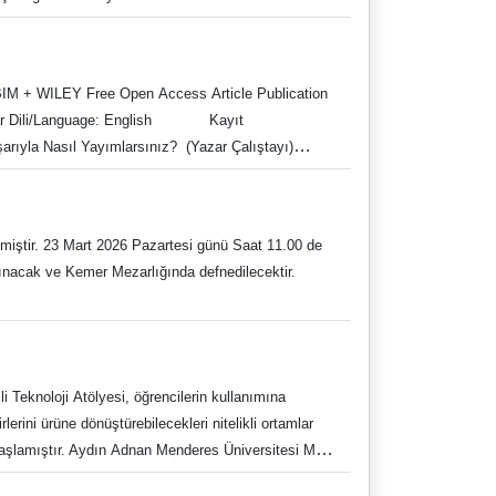
cıların yönlendirilmesi önem arz etmektedir.
11.00-12.00 AMKayıt Linki: Springer Nature-
 Engelli Dostu Kütüphanesi
s/Doktora Öğrencileri- Fakülte Üyeleri-
adukutuphane
narı TÜBİTAK - ULAKBİM anlaşmasının detaylarının
AKBIM + WILEY Free Open Access Article Publication
 sürecine kadar takip etmesi gereken adımlar da
ebinar Dili/Language: English Kayıt
iyi bir makalenin nasıl yazılacağına ilişkin ipuçları
ar yanıtlanacaktır. Webınar Başlığı TÜBİTAK–
r.gotowebinar.com/register/5887424525037057884
tmiştir. 23 Mart 2026 Pazartesi günü Saat 11.00 de
çalı, Wiley
ınacak ve Kemer Mezarlığında defnedilecektir.
of Advanced Materials and Advanced NanoBiomed
stomer Education Manager , Wiley
ne Memnuniyet Anketi Kütüphane ve
 Teknoloji Atölyesi, öğrencilerin kullanımına
kutuph@adu.edu.tr
rini ürüne dönüştürebilecekleri nitelikli ortamlar
l: 0256 218 20 00/2840-2841
 başlamıştır. Aydın Adnan Menderes Üniversitesi Milli
uk imkânları sunan kapsamlı bir altyapıya sahiptir.