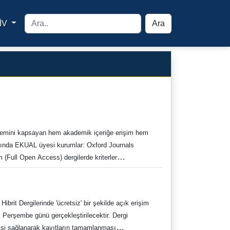
İV
Ara
yfa
emini kapsayan hem akademik içeriğe erişim hem
ında EKUAL üyesi kurumlar: Oxford Journals
 (Full Open Access) dergilerde kriterler
 400 Adet 2027 Yılı: 408 Adet 2028 Yılı: 416 Adet
n ulaşmak mümkündür. TÜBİTAK AE Makale Yayımlama
tek Sayfası: Anlaşma Destek Sayfası EKUAL
: Dergi Koleksiyonu İçerik TÜBİTAK Tarafından
, Perşembe günü gerçekleştirilecektir. Dergi
ret edebilirsiniz. İçerikler dönemsel olarak
 girişi sağlanarak kayıtların tamamlanması