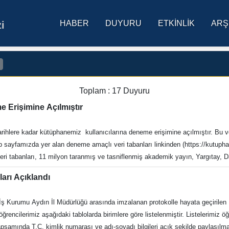
HABER
DUYURU
ETKINLIK
ARŞ
i
res Üniversitesi Ana Sa
Toplam : 17 Duyuru
Erişimine Açılmıştır
n tarihlere kadar kütüphanemiz kullanıcılarına deneme erişimine açılmıştır. Bu 
ayfamızda yer alan deneme amaçlı veri tabanları linkinden (https://kutupha
i tabanları, 11 milyon taranmış ve tasniflenmiş akademik yayın, Yargıtay,
ahkemeleri, kurul kararları, resmi görüş, mevzuat değişiklikleri ve tüm g
arı Açıklandı
an oluşmaktadır. Karar Türk (kararturk.com), akademik yayın, içtihat, görüş 
çtihat ve mevzuatın başlıklandırılarak kategorize edildiği veri tabanıdır. Siste
İş Kurumu Aydın İl Müdürlüğü arasında imzalanan protokolle hayata geçiril
ını karar ve kurum türüne göre incelemesine olanak sağlayan yazılım içermekted
rencilerimiz aşağıdaki tablolarda birimlere göre listelenmiştir. Listelerimiz ö
 Mali Mevzuat (malimevzuat.com.tr) Erişim Tarihi : 27.10.2025-30.11.20225 G
psamında T.C. kimlik numarası ve adı-soyadı bilgileri açık şekilde paylaşılma