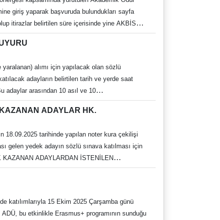
ine giriş yaparak başvuruda bulundukları sayfa
p itirazlar belirtilen süre içerisinde yine AKBİS
 DUYURU
 yaralanan) alımı için yapılacak olan sözlü
ılacak adayların belirtilen tarih ve yerde saat
Bu adaylar arasından 10 asıl ve 10
K KAZANAN ADAYLAR HK.
n 18.09.2025 tarihinde yapılan noter kura çekilişi
ası gelen yedek adayın sözlü sınava katılması için
EYE HAK KAZANAN ADAYLARDAN İSTENİLEN
kabul edilecektir.) Fotoğraf (1 adet) Eski
kerlik Durum Belgesi (Karekodlu veya barkodlu e-
 de katılımlarıyla 15 Ekim 2025 Çarşamba günü
lunda çalışmasında sakınca yoktur” ibareli alınacak
ken ADÜ, bu etkinlikle Erasmus+ programının sunduğu