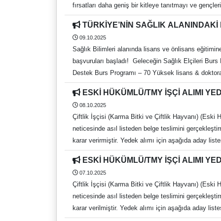
fırsatları daha geniş bir kitleye tanıtmayı ve gençle
TÜRKİYE’NİN SAĞLIK ALANINDAK
09.10.2025
Sağlık Bilimleri alanında lisans ve önlisans eğiti
başvuruları başladı! Geleceğin Sağlık Elçileri Burs
Destek Burs Programı – 70 Yüksek lisans & doktora ö
ESKİ HÜKÜMLÜ/TMY İŞÇİ ALIMI Y
08.10.2025
Çiftlik İşçisi (Karma Bitki ve Çiftlik Hayvanı) (Esk
neticesinde asıl listeden belge teslimini gerçekleşt
karar verirmiştir. Yedek alımı için aşağıda aday listesi belirtilmiştir. SÖZLÜ SINAVA GİRMEYE HAK KAZANAN ADAYLARDAN İSTENİ
Adli Sicil Kaydı (Karekodlu veya barkodlu e-devlet ç
ESKİ HÜKÜMLÜ/TMY İŞÇİ ALIMI Y
edilecektir.) Diploma veya geçici mezuniyet belgesi 
07.10.2025
Terörle Mücadelede yaralandığını belgeleyen komutan
Çiftlik İşçisi (Karma Bitki ve Çiftlik Hayvanı) (Esk
teşekküllü Devlet ya da Üniversite Hastanelerinden 
neticesinde asıl listeden belge teslimini gerçekleşt
raporunun hazır olmaması durumunda daha sonra ibraz edilebilir) Yedek adayların istenilen belgeleri 10.10.2025 tarihi mes
karar verilmiştir. Yedek alımı için aşağıda aday liste
Başkanlığına şahsen teslim etmeleri gerekmektedir. 
Adli Sicil Kaydı (Karekodlu veya barkodlu e-devlet ç