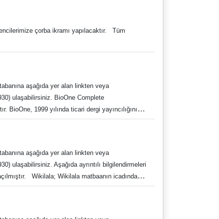
t) Eski hükümlüler için Eski Hükümlü belgesi veya
u e-devlet çıktısı kabul edilecektir.) Tam
ğrencilerimize çorba ikramı yapılacaktır. Tüm
reli alınacak Sağlık kurulu Raporu. (Sağlık
a uymayan aday sayısı kadar yedek adaylardan
i tabanına aşağıda yer alan linkten veya
30) ulaşabilirsiniz. BioOne Complete
 BioOne, 1999 yılında ticari dergi yayıncılığının
yayıncıların ve araştırmacıların ihtiyaçlarını
fazla başlığa erişim sağlar.
nız. Kütüphane Memnuniyet Anketi Kütüphane ve
i tabanına aşağıda yer alan linkten veya
kutuph@adu.edu.tr f:
ulaşabilirsiniz. Aşağıda ayrıntılı bilgilendirmeleri
0256 218 20 00/2840-2841 0256 218 20 46
çılmıştır. Wikilala; Wikilala matbaanın icadından
e günümüz ürkçesiyle arama yapılmasına olanak
 milyona yakın dergi sayfası Kitaplar: 36 ayrı
m adresi: www.wikilala.com Kelime.com; 10 dile ait