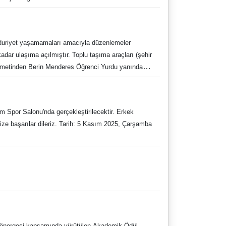
Web: https://kutuphane.adu.edu.tr E-posta:
 taahhütnameleri ile birlikte 31 Ekim 2025 Cuma
adukutuphane/ Tel: 0256 218 20 00/2840-2841 0256
 07 Kasım 2025 Cuma günü olup, belge tesliminin
ktedir. Not 2: Gelir testi sorgulaması ve güvenlik
ğduriyet yaşamamaları amacıyla düzenlemeler
an öğrencilerimizin hepsi yedek listede olup,
dar ulaşıma açılmıştır. Toplu taşıma araçları (şehir
lerden alım yapılacaktır. Not 3: İŞKUR
tikametinden Berin Menderes Öğrenci Yurdu yanındaki
 amacıyla, Üniversitemiz yönetimi öğrencilerimizin
vlet) 4. Yurt ve benzeri toplu yaşam alanlarında
 Spor Salonu'nda gerçekleştirilecektir. Erkek
ize başarılar dileriz. Tarih: 5 Kasım 2025, Çarşamba
 Yönergesi kapsamında yürütülen Akademik Ödül