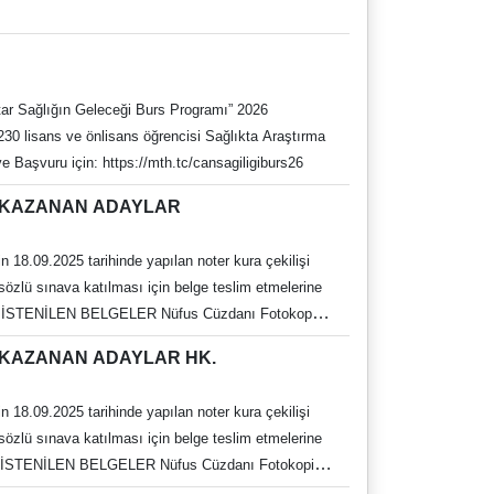
tar Sağlığın Geleceği Burs Programı” 2026
230 lisans ve önlisans öğrencisi Sağlıkta Araştırma
 Başvuru için: https://mth.tc/cansagiligiburs26
AK KAZANAN ADAYLAR
n 18.09.2025 tarihinde yapılan noter kura çekilişi
sözlü sınava katılması için belge teslim etmelerine
si (Karekodlu veya barkodlu e-devlet çıktısı kabul
K KAZANAN ADAYLAR HK.
t) Eski hükümlüler için Eski Hükümlü belgesi veya
u e-devlet çıktısı kabul edilecektir.) Tam
n 18.09.2025 tarihinde yapılan noter kura çekilişi
reli alınacak Sağlık kurulu Raporu. (Sağlık
sözlü sınava katılması için belge teslim etmelerine
R Nüfus Cüzdanı Fotokopisi.
lan şartlarına uymayan aday sayısı kadar yedek
si (Karekodlu veya barkodlu e-devlet çıktısı kabul