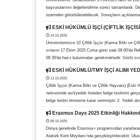
başvurularının değerlendirme süreci tamamlandı. De
üzerinden görüntülenebilecek. Sonuçların açıklanması
üzerinden gerçekleştirilecek.
ESKİ HÜKÜMLÜ İŞÇİ (ÇİFTLİK İŞÇ
14.10.2025
Üniversitemizce 10 Çiftlik İşçisi (Karma Bitki ve Ç
sınavın 17 Ekim 2025 Cuma günü saat 09:00'da Rektör
08:30'da hazır bulunmaları gerekmektedir. Sözlü sın
yedek belirlenecektir. Bu duyuru tebliğ
ESKİ HÜKÜMLÜ/TMY İŞÇİ ALIMI Y
13.10.2025
Çiftlik İşçisi (Karma Bitki ve Çiftlik Hayvanı) (Esk
neticesinde asıl/yedek listeden belge teslimini ger
belge teslim etmesine karar verirmiştir. 2. Ye
BELGELER Nüfus Cüzdanı Fotokopisi. Adli Sicil Kaydı (Karekodlu veya barkodlu e-devlet çıktısı kabul edilecektir.) Tarihçeli Yerleşim Yeri ve Diğer Adres Belgesi Belgesi (Karekodlu
Erasmus Days 2025 Etkinliği Hakkın
veya barkodlu e-devlet çıktısı kabul edilecektir.) D
09.10.2025
hükümlüler için Eski Hükümlü belgesi veya Terörle 
Dünya genelinde Erasmus+ programından yararlanan
devlet çıktısı kabul edilecektir.) Tam teşekküllü D
Atatürk Kent Meydanı’nda gerçekleştirilecektir. Ulu
Sağlık kurulu Raporu. (Sağlık raporunun hazır olmam