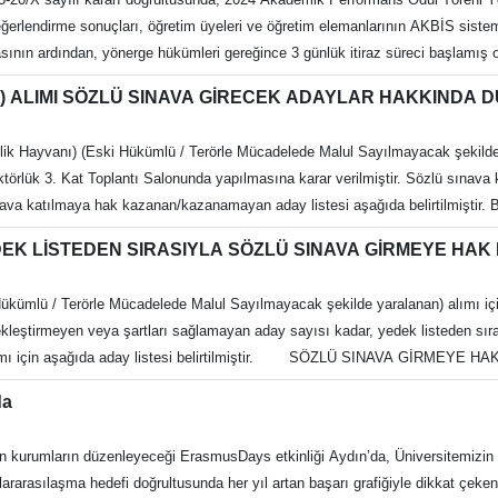
ğerlendirme sonuçları, öğretim üyeleri ve öğretim elemanlarının AKBİS sistem
nın ardından, yönerge hükümleri gereğince 3 günlük itiraz süreci başlamış olu
İSİ) ALIMI SÖZLÜ SINAVA GİRECEK ADAYLAR HAKKINDA
iftlik Hayvanı) (Eski Hükümlü / Terörle Mücadelede Malul Sayılmayacak şekilde
lük 3. Kat Toplantı Salonunda yapılmasına karar verilmiştir. Sözlü sınava kat
ava katılmaya hak kazanan/kazanamayan aday listesi aşağıda belirtilmiştir. 
 mahiyetinde olup adaylara ayrıca tebligat yapılmayacaktır.
EDEK LİSTEDEN SIRASIYLA SÖZLÜ SINAVA GİRMEYE HA
i Hükümlü / Terörle Mücadelede Malul Sayılmayacak şekilde yaralanan) alımı içi
çekleştirmeyen veya şartları sağlamayan aday sayısı kadar, yedek listeden sır
dek alımı için aşağıda aday listesi belirtilmiştir. SÖZLÜ SINAVA GİRM
da
iploma veya geçici mezuniyet belgesi (Karekodlu veya barkodlu e-devlet çıktısı 
Mücadelede yaralandığını belgeleyen komutanlık yazısı Erkek adaylar için As
 kurumların düzenleyeceği ErasmusDays etkinliği Aydın’da, Üniversitemizin
evlet ya da Üniversite Hastanelerinden “Açık alan ve arazide, her mevsim koşu
slararasılaşma hedefi doğrultusunda her yıl artan başarı grafiğiyle dikkat çe
ası durumunda daha sonra ibraz edilebilir)