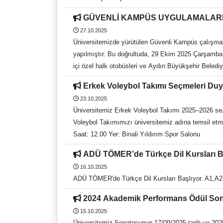
Kütüphane Memnuniyet Anketi Kütüphane ve Doküman
çıkıp çıkmadığını kontrol edebilirler. Not 1: İŞKU
kutuph@adu.edu.tr f: https://www.facebook.com/adu
GÜVENLİ KAMPÜS UYGULAMALARI
günü mesai saatleri içerisinde Fakülte/Yüksekokulu
218 20 46
27.10.2025
gecikmesi işe başlama tarihinin de gecikmesine nede
Üniversitemizde yürütülen Güvenli Kampüs çalışmal
incelemesi sonuçları ilgili kurumlardan gelince dur
yapılmıştır. Bu doğrultuda, 29 Ekim 2025 Çarşamba g
programa katılmaya hak kazanan öğrencilerin işlemleri 
içi özel halk otobüsleri ve Aydın Büyükşehir Beledi
Gençlik Programı katılımcı taahhütnameyi öğrencilerin imzalayarak, birim öğrenci iş
güvenlik kontrol noktasına kadar ulaşım sağlayabilec
Cüzdan Fotokopisi (Üzerine muhakkak telefon numaras
Erkek Voleybol Takımı Seçmeleri Du
ihtiyaçlarını dikkate alarak konforlu bir kampüs orta
olanlar için hane
23.10.2025
Üniversitemiz Erkek Voleybol Takımı 2025–2026 sezo
Voleybol Takımımızı üniversitemiz adına temsil etme
Saat: 12.00 Yer: Binali Yıldırım Spor Salonu
ADÜ TÖMER’de Türkçe Dil Kursları B
16.10.2025
ADÜ TÖMER'de Türkçe Dil Kursları Başlıyor. A1,A2
2024 Akademik Performans Ödül Sonuç
15.10.2025
Üniversitemiz Senatosunun 17/09/2025 tarih ve 20