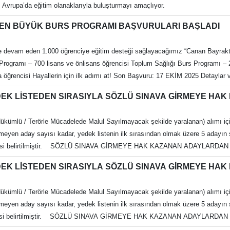
ri Avrupa’da eğitim olanaklarıyla buluşturmayı amaçlıyor.
İ EN BÜYÜK BURS PROGRAMI BAŞVURULARI BAŞLADI
mine devam eden 1.000 öğrenciye eğitim desteği sağlayacağımız “Canan Bayrak
 Programı – 700 lisans ve önlisans öğrencisi Toplum Sağlığı Burs Programı – 
ğrencisi Hayallerin için ilk adımı at! Son Başvuru: 17 EKİM 2025 Detaylar ve
EDEK LİSTEDEN SIRASIYLA SÖZLÜ SINAVA GİRMEYE H
i Hükümlü / Terörle Mücadelede Malul Sayılmayacak şekilde yaralanan) alımı içi
irmeyen aday sayısı kadar, yedek listenin ilk sırasından olmak üzere 5 adayın 
LEN BELGELER Nüfus Cüzdanı Fotokopisi.
ıktısı kabul edilecektir.) Tarihçeli Yerleşim Yeri ve Diğer Adres Belgesi Belge
EDEK LİSTEDEN SIRASIYLA SÖZLÜ SINAVA GİRMEYE HA
(Karekodlu veya barkodlu e-devlet çıktısı kabul edilecektir.) Fotoğraf (1 ade
lık yazısı Erkek adaylar için Askerlik Durum Belgesi (Karekodlu veya barkodl
i Hükümlü / Terörle Mücadelede Malul Sayılmayacak şekilde yaralanan) alımı içi
“Açık alan ve arazide, her mevsim koşulunda çalışmasında sakınca yoktur” iba
irmeyen aday sayısı kadar, yedek listenin ilk sırasından olmak üzere 5 adayın 
ai bitimine kadar Personel Daire
si belirtilmiştir. SÖZLÜ SINAVA GİRMEYE HAK KAZANAN ADAYLARDAN İSTENİLEN BELGELE
Adaylardan verilen süre içerisinde belgeleri teslim etmeyen veya durumları i
ıktısı kabul edilecektir.) Tarihçeli Yerleşim Yeri ve Diğer Adres Belgesi Belge