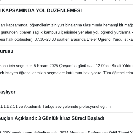
tasyon Daire Başkanlığı Recep Tayyip Erdoğan Engelli Dostu Kütüphanesi 
R Gençlik Programına katılmaya hak kazanan öğrencilerimizden imzalayacakları
kutuphane t:https://twitter.com/adukutuphane İ: https://www.instagram.com/
 KAPSAMINDA YOL DÜZENLEMESİ
 ve Meslek Yüksekokula iletmesi gerekmektedir. Belgelerin son teslim tarihi
n olacaktır. Evrak tesliminin 07 Kasım 2025 tarihine kadar yapılması gerekme
arı kapsamında, öğrencilerimizin yurt binalarına ulaşımında herhangi bir ma
umu uygun olmayanların işlemi yapılmayacaktır. Programa başvurup adı çıkmay
ününden itibaren sağlık kampüsü içerisinde yer alan yol, öğrenci yurtlarına ka
tamamlandıktan sonra oluşan kontenjan açıkları kontenjan tamamlanana kadar yedek
yesi halk otobüsleri), 07.30–23.30 saatleri arasında Efeler Öğrenci Yurdu is
lerine teslim edeceklerdir. İstenilen Belgeler: 1. Güncel Öğrenci Belgesi (e-devlet) 2. Nüfus
ektir. Kampüs yaşamının daha düzenli, erişilebilir ve güvenli hale getirilmesi
ı yazılacaktır.) 3. Adli Sicil Kaydı Belgesi (Son 6 ay içerisinde alınmış e-de
yurusu
mı oluşturma çalışmalarını kararlılıkla sürdürmektedir.
nu için seçmeler, 5 Kasım 2025 Çarşamba günü saat 12.00’de Binali Yıldırım
k isteyen öğrencilerimizin seçmelere katılımını bekliyoruz. Tüm öğrencilerim
aşlıyor
,B1,B2,C1 ve Akademik Türkçe seviyelerinde profesyonel eğitim
ları Açıklandı: 3 Günlük İtiraz Süreci Başladı
25-20/X sayılı kararı doğrultusunda, 2024 Akademik Performans Ödül Töreni