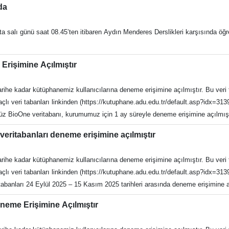
OT : Sözlü Sınav tarihi web sitemizde daha sonra duyurulacaktır.
nda
(Karekodlu veya barkodlu e-devlet çıktısı kabul edilecektir.) Fotoğraf (1 ade
lık yazısı Erkek adaylar için Askerlik Durum Belgesi (Karekodlu veya barkodl
fta salı günü saat 08.45’ten itibaren Aydın Menderes Derslikleri karşısında ö
“Açık alan ve arazide, her mevsim koşulunda çalışmasında sakınca yoktur” iba
 kadar Personel Daire Başkanlığına
rilen süre içerisinde belgeleri teslim etmeyen veya durumları ilan şartların
Erişimine Açılmıştır
 Sınav tarihi web sitemizde daha sonra duyurulacaktır.
n tarihe kadar kütüphanemiz kullanıcılarına deneme erişimine açılmıştır. Bu ver
 veri tabanları linkinden (https://kutuphane.adu.edu.tr/default.asp?idx=3139
 BioOne veritabanı, kurumumuz için 1 ay süreyle deneme erişimine açılmıştır.
rulmuştur ve halen giderek büyüyen ürün ve hizmet portföyüyle kütüphanelerin, 
veritabanları deneme erişimine açılmıştır
ve çevre bilimlerinde, aralarında açık erişimli yayınların da bulunduğu 200'den 
u: Link Veri tabanı hakkındaki görüş ve önerilerinizi lütfen bizimle paylaşı
n tarihe kadar kütüphanemiz kullanıcılarına deneme erişimine açılmıştır. Bu ver
an Engelli Dostu Kütüphanesi Web: https://kutuphane.adu.edu.tr E-posta: 
eri tabanları linkinden (https://kutuphane.adu.edu.tr/default.asp?idx=313930) 
twitter.com/adukutuphane İ: https://www.instagram.com/adukutuphane/ Tel: 
abanları 24 Eylül 2025 – 15 Kasım 2025 tarihleri arasında deneme erişimine a
önemine ait (1923-2023) metinler (gazete, dergi, kitap ve belge) içerisind
eme Erişimine Açılmıştır
ler: 22 kategoride 3 milyonun üzerinde gazete sayfası Dergiler: 23 kategoride 2
, Agos (1996-2023) ve Aydınlık gazetelerinin arşivleri yer almaktadır. Erişi