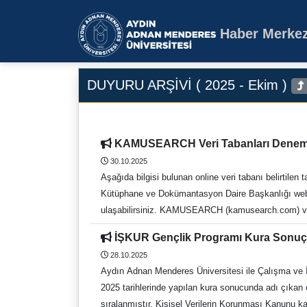
Haber Merkez
Aydın Adnan Mende
DUYURU ARŞİVİ ( 2025 - Ekim )
KAMUSEARCH Veri Tabanları Deneme 
30.10.2025
Aşağıda bilgisi bulunan online veri tabanı belirtile
Kütüphane ve Dokümantasyon Daire Başkanlığı web s
ulaşabilirsiniz. KAMUSEARCH (kamusearch.com) ver
Uyuşmazlık Mahkemesi, AİHM, İstinaf, ilk derece m
İŞKUR Gençlik Programı Kura Sonuçl
Türk ve Mali Mevzuat olmak üzere iki veri tabanınd
28.10.2025
(malimevzuat.com.tr), kamu idarelerini ilgilendiren i
Aydın Adnan Menderes Üniversitesi ile Çalışma ve 
hazırlanmasına ve araştırmacıların Sayıştay bulgular
2025 tarihlerinde yapılan kura sonucunda adı çıkan öğ
https://kamusearch.com/ Karar Türk (kararturk.com)
sıralanmıştır. Kişisel Verilerin Korunması Kanunu ka