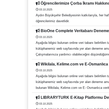
adaylardan sırasıyla belge istenilecektir. ÖNEMLİ N
Öğrencilerimize Çorba İkramı Hakkı
edilecektir.) Diploma veya geçici mezuniyet belgesi 
03.10.2025
Terörle Mücadelede yaralandığını belgeleyen komutan
Aydın Büyükşehir Belediyesinin katkılarıyla, her ha
teşekküllü Devlet ya da Üniversite Hastanelerinden 
öğrencilerimiz davetlidir.
raporunun hazır olmaması durumunda daha sonra ibraz edilebilir) Yedek adayların istenilen belgeleri 10.10.2025 tarihi mesai bitimine
şahsen teslim etmeleri gerekmektedir. Adaylardan ve
BioOne Complete Veritabanı Deneme 
sırasıyla belge istenilecektir. ÖNEMLİ NOT : Sözlü
03.10.2025
Aşağıda bilgisi bulunan online veri tabanı belirtile
kütüphanemiz web sayfasında yer alan deneme amaçlı
Çalışmalarınıza yardımcı olabileceğini düşündüğümüz
getirdiği eşitsizlikleri ortadan kaldırma amacıyla ku
Wikilala, Kelime.com ve E-Osmanlıca 
karşılama görevini sürdürmektedir. Biyoloji, ekoloji 
03.10.2025
https://complete.bioone.org/ Video Kullanım Klavuz
Aşağıda bilgisi bulunan online veri tabanı belirtile
Dokümantasyon Daire Başkanlığı Recep Tayyip Erdoğ
kütüphanemiz web sayfasında yer alan deneme amaçlı v
https://www.facebook.com/adukutuphane t:https://
bulunan Wikilala, Kelime.com ve E- Osmanlıca verit
sonra basılmış Osmanlı (1729-1928) ve Cumhuriyet D
LIBRARYTURK E-Kitap Platformu Den
sağlayan dijital bir kütüphanedir. İçeriğinde; Gazete
03.10.2025
kategoride 48000 küsür kitap Cumhuriyet (1924-2023)