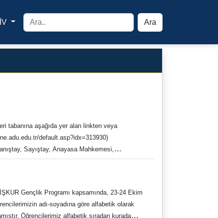
İV
Ara
yfa
veri tabanına aşağıda yer alan linkten veya
ne.adu.edu.tr/default.asp?idx=313930)
 Danıştay, Sayıştay, Anayasa Mahkemesi,
üncel mevzuatı kapsamaktadır. KAMUSEARH, Karar
ve mevzuatı içermektedir. Mali Mevzuat
m ayrıca, idarelerin Sayıştay denetimine
en İŞKUR Gençlik Programı kapsamında, 23-24 Ekim
ir. Erişim Linkleri: Veri tabanları ortak erişim:
ğrencilerimizin adı-soyadına göre alfabetik olarak
örüş ve Önerilerinizi bizimle paylaşınız lütfen
mıştır. Öğrencilerimiz alfabetik sıradan kurada