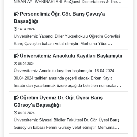
NİSAN AYI WEBİNARLARI ProQuest Dissertations & Theses
Veritabanında Literatür Tarama ve Araştırma İpuçları
Personelimiz Öğr. Gör. Barış Çavuş'a
18/04/2024, Perşembe 14:00 60 dk Kayıt linki:
Başsağlığı
https://clarivatesupport.webex.com/weblink/register/rffe7794c
14.04.2024
7f2ef6a83f479584bf1fedc0 Tez Yazımını Destekleyen
Üniversitemiz Yabancı Diller Yüksekokulu Öğretim Görevlisi
ProQuest Yazar Çalıştayı-Tüm Araştırmacılar İçin
Barış Çavuş'un babası vefat etmiştir. Merhuma Yüce
19/04/2024, Cuma 14:00 70 dk Kayıt linki:
Allah'tan rahmet; ailesine, yakınları ve sevenlerine başsağlığı
https://clarivatesupport.webex.com/weblink/register/ra945e65
Üniversitemiz Anaokulu Kayıtları Başlamıştır
ve sabır dileriz.
64de0ed05c4f2812017970636 Research Smarter: Sıralama
06.04.2024
stratejinizi geliştirmek için Clarivate çözümleri 24/04/2024,
Üniversitemiz Anaokulu kayıtları başlamıştır. 16.04.2024 -
Çarşamba 14:00 60 dk Kayıt linki:
30.04.2024 tarihleri arasında geçerli olacak Erken Kayıt
https://clarivatesupport.webex.com/weblink/register/r5ff5bba3
fırsatından yararlanmak üzere aşağıda belirtilen numaralardan
8d493e9b0f14383072278c1f Journal Evaluation Process Web
iletişime geçebilirsiniz. Kontenjan sınırlıdır. İletişim: 0256 220
of Science Core Collection,Publisher Portal and Recent
Öğretim Üyemiz Dr. Öğr. Üyesi Barış
2782 - 0256 220 2783
Updates to the Journal Citation Reports 25/04/2024,
Gürsoy'a Başsağlığı
Perşembe 11:00 60 dk Kayıt linki:
04.04.2024
https://clarivatesupport.webex.com/weblink/register/r65e4d7b
Üniversitemiz Siyasal Bilgiler Fakültesi Dr. Öğr. Üyesi Barış
1ce324a5d415e2e2bc2ff7b7c Web of Science Core Collection
Gürsoy’un babası Fehmi Gürsoy vefat etmiştir. Merhuma
kullanarak güvenle araştırma yapın! 26/04/2024, Cuma 11:00
yüce Allah’tan rahmet yakınlarına, ailesine başsağlığı ve