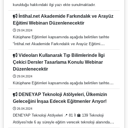
kurulduğu hakkındaki ilgi yazı ekte sunulmaktadır.
İntihal.net Akademide Farkındalık ve Arayüz
Eğitimi Webinarı Düzenlenecektir
29.04.2024
Kütüphane Eğitimleri kapsamında aşağıda belirtilen tarihte
“İntihal.net Akademide Farkındalık ve Arayüz Eğitimi
Webinarı” düzenlenecektir. Webinar Adı: İntihal.net
Videoları Kullanarak Tıp Bilimlerinde İlgi
Akademide Farkındalık ve Arayüz Eğitimi Webinarı
Çekici Dersler Tasarlama Konulu Webinar
Akademisyenlerin ve öğrencilerin İntihal.net'i daha verimli ve
Düzenlenecektir
bilinçli bir şekilde kullanması için bu eğitim düzenlenmektedir.
29.04.2024
Eğitim kapsamında benzerlik tespit konusu, öğrenci ve
Kütüphane Eğitimleri kapsamında aşağıda belirtilen tarihte
kullanıcı hesaplarının kullanımı hakkında detaylı
“Videoları Kullanarak Tıp Bilimlerinde İlgi Çekici Dersler
bilgilendirmeler ile kullanıcıların sorularına cevap verilmesi
DENEYAP Teknoloji Atölyeleri, Ülkemizin
Tasarlama” konulu webinar düzenlenecektir. Webinar Adı:
amaçlanmaktadır. Webinar Konuları • Alıntılama Yöntemleri •
Geleceğini İnşaa Edecek Eğitmenler Arıyor!
Videoları Kullanarak Tıp Bilimlerinde İlgi Çekici Dersler
İntihal Yapmadan Kaynak Gösterimi • Alıntılarda Karşılaşılan
26.04.2024
Tasarlama Webinarda JOVE veri tabanını nasıl kullanılacağı,
Etik Sorunlar • Kullanıcı Demosu Kayıt Linki:
DENEYAP Teknoloji Atölyeleri 📍 81 İl 🏫 139 Teknoloji
Vidoları kullanarak kullanarak ders planlaması ve derste etkili
https://us02web.zoom.us/meeting/register/tZUuf-
Atölyesi'nde 6 ay süreyle eğitim verecek teknoloji alanında
görsel destek materyallerin kullanımı konularına
uorT4jE9G3Hs46q4-8tta8TwDpBi5z#/registration Tarih: 30