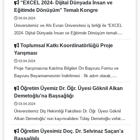
“EXCEL 2024- Dijital Dünyada İnsan ve
60 dk Kayıt linki:
sabır dileriz.
Eğitimde Dönüşüm" Temalı Kongre
https://clarivatesupport.webex.com/weblink/register/rf0335536
04.04.2024
a71078ff418c6aeef1584484 Kütüphane ve Dokümantasyon
Üniversitemiz ve Ahi Evran Üniversitesi iş birliği ile “EXCEL
Daire Başkanlığı Recep Tayyip Erdoğan Engelli Dostu
2024- Dijital Dünyada İnsan ve Eğitimde Dönüşüm temalı
Kütüphanesi Web: https://kutuphane.adu.edu.tr E-posta:
kongre 24-26 Mayıs 2024 tarihinde çevrim içi olarak
kutuph@adu.edu.tr Tel: 0256 218 20 00/2840-2841
Toplumsal Katkı Koordinatörlüğü Proje
Üniversitemiz Eğitim Bilimleri Bölümü Eğitim Yönetimi Ana
Yarışması
Bilim Dalı Öğr. Üyesi Prof. Dr. Erkan Kıral’ın kongre
03.04.2024
başkanlığında gerçekleşecektir. Kongreye ilişkin bilgilere:
Proje Yarışmasına Katılma Bilgileri Ön Başvuru Formu ve
https://https://iexcel.org.tr/ adresinden ulaşabilirsiniz.
Başvuru Beyannamesinin İndirilmesi : İlk adım olarak,
yarışmaya başvurmak isteyen katılımcıların Üniversite
Öğretim Üyemiz Dr. Öğr. Üyesi Göknil Alkan
Öğrencileri Toplumsal Katkı Proje Yarışması Proje Ön
Demetoğlu'na Başsağlığı
Başvuru Formu ve Proje Başvuru Beyannamesi
03.04.2024
dokümanlarını indirmeleri gerekmektedir. Bu dokümanlar,
Üniversitemiz Diş Hekimliği Fakültesi Dr. Öğr. Üyesi Göknil
projenin ön değerlendirme ve resmi başvuru süreçlerinde
Alkan Demetoğlu' nun kayınvalidesi Tülay Demetoğlu vefat
gereklidir. Dokümanların Doldurulması : İndirdiğiniz her iki
etmiştir. Merhumeye Yüce Allah’tan rahmet; yakınlarına,
dokümanı dikkatlice doldurunuz. Ön başvuru formunda proje
Öğretim Üyesimiz Doç. Dr. Selvinaz Saçan'a
ailesine başsağlığı ve sabır dileriz.
ile ilgili temel bilgileri, Başvuru Beyannamesinde ise
Başsağlığı