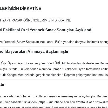
LERİMİZİN DİKKATİNE
YIT YAPTIRACAK ÖĞRENCİLERİMİZİN DİKKATİNE
ri Fakültesi Özel Yetenek Sınav Sonuçları Açıklandı
2023-2024 Akademik Yılı Spor Bilimleri Fakültesi Özel Yetenek Sınav Sonuçları Açıklandı. Ek'te yer
ci Başvuruları Alınmaya Başlanmıştır
ya’nın yürüttüğü TÜBİTAK tarafından desteklenen Depremlere Yönelik Duyarlılık ve Farkındalık Kazanma
çekleştirilecektir. Deprem çalıştayına katılmak isteyenler öğrenciler,
tır
urabileceklerdir. Katılım ücretsizdir. Katılımcıların konaklama, iaşe ve kırtasi
ları linkinden (https://kutuphane.adu.edu.tr/default.asp?idx=313930 ) ulaşabilirsiniz. Covi
lan bir sosyal girişim platformudur. Sistematiği hızlandırarak yüksek kaliteli 