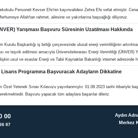
ekokulu Personeli Kevser Efe'nin kayınvalidesi Zehra Efe vefat etmiştir. Ce
rhumeye Allah'tan rahmet, ailesine ve yakınlarına başsağlığı diliyoruz.
i (ÜNVER) Yarışması Başvuru Süresinin Uzatılması Hakkında
 Kurulu Başkanlığı iş birliği çerçevesinde ulusal enerji verimliliğinin artırılm
imliliği (ÜNVER) Yarışması düzenlenmektedir. Son başvuru tarihi 29
 Lisans Programına Başvuracak Adayların Dikkatine
 Özel Yetenek Sınav Kılavuzu yayınlanmıştır. 01.08.2023 tarihi itibariyle ba
web sayfamızdaki güncel duyuruları takip etmeleri gerekmektedir. Başvuru yapacak tüm adaylara başarılar dileriz.
Aydın Adna
0 00
Merkez 
66 87