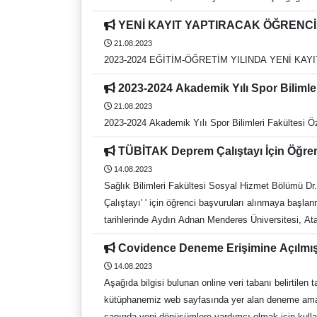
YENİ KAYIT YAPTIRACAK ÖĞRENCİ
21.08.2023
2023-2024 EĞİTİM-ÖĞRETİM YILINDA YENİ KA
2023-2024 Akademik Yılı Spor Bilimle
21.08.2023
TÜBİTAK Deprem Çalıştayı İçin Öğren
14.08.2023
Sağlık Bilimleri Fakültesi Sosyal Hizmet Bölümü Dr. Öğr. Üyesi Salim Ka
Çalıştayı' ' için öğrenci başvuruları alınmaya başlanmıştır. 8 farklı üniversiteden alanında uzman 13 akademisyen tarafından eğitim verilecek olan çalıştay, 19-21 Eylül 2023
tarihlerinde Aydın Adnan Menderes Üniversitesi, Atatürk Kongre Merkezi’nde ger
https://forms.gle/BjpWYFP8vdfAysBy8 adresinde yer alan Google-formu eksiksiz olarak doldurmaları gerekmektedir. Herhangi bir üniversitede okuyan ön-lisans, lisans, yüksek
Covidence Deneme Erişimine Açılmış
lisans ve doktora öğrencileri deprem çalıştayına başv
14.08.2023
Aşağıda bilgisi bulunan online veri tabanı belirtilen tarihe kadar kütüphanemiz kullanıcılarına deneme erişimine açılmıştır. Bu veri tabanına aşağıda yer alan linkten veya
kütüphanemiz web sayfasında yer alan deneme amaçlı veri taban
çapında yeni dönüşümlere yardımcı olmak için kullanı