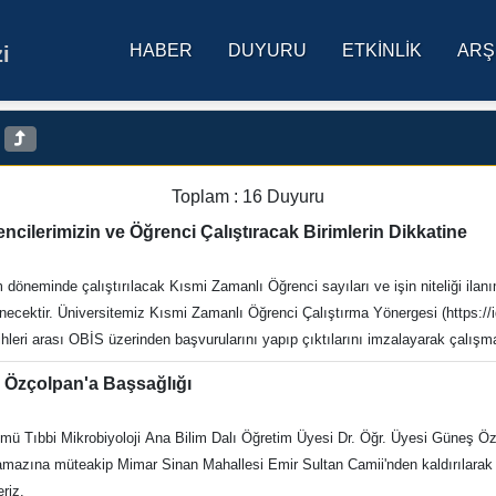
HABER
DUYURU
ETKINLIK
ARŞ
i
res Üniversitesi Ana Sa
)
Toplam : 16 Duyuru
Kısmi Zamanlı Başvuru Yapacak Öğrencilerimizin ve Öğrenci Çalıştıracak Birimlerin Dikkatine
unulmuştur. Öğrencilere haftalık 10
tedir. Başvuru Yapacak
iz Dr. Öğr. Üyesi Güneş Özçolpan'a Başsağlığı
im kurumlarında kısmi zamanlı öğrenci olarak geçici işlerde çalıştırılabilir: a) Tezsiz yüksek lisans öğ
 Ana Bilim Dalı Öğretim Üyesi Dr. Öğr. Üyesi Güneş Özçolpan'ın babası Şeref Sözmen vefat etmiştir.
isiplin cezası almamış olmak, c) Ölüm aylığı ve nafaka dışında, asgari ücret
eriz.