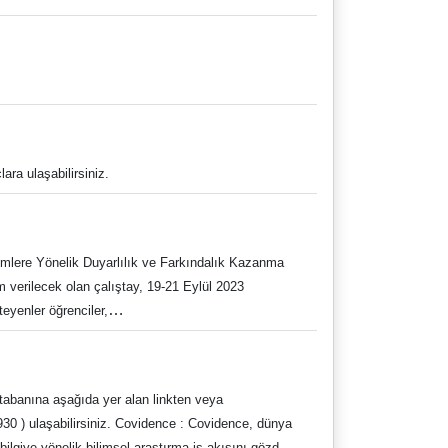
 alan dosyayı indirerek sonuçlara ulaşabilirsiniz.
ye giderleri proje bütçesi tarafından sağlanacaktır.
Başvuru süresi 26 Ağustos tarihinde sonlandırılacak ve 30 Ağustos tarihinde sonuçlar https://sites.google.com/adu.edu.tr/deprem/ana-sayfa web siteden yayınlanacaktır.
dence : Covidence, dünya
bilgiye yönelik bilimsel araştırma iş akışını gözden