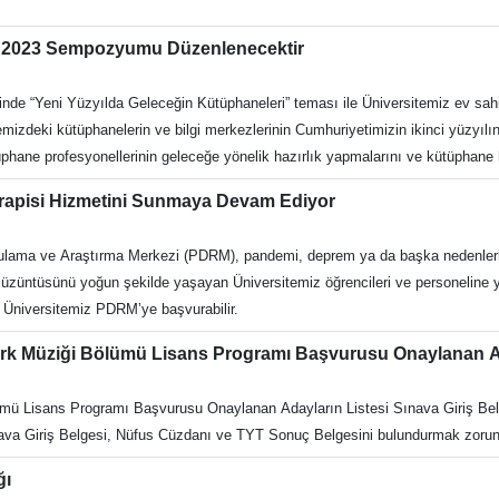
K 2023 Sempozyumu Düzenlenecektir
phane profesyonellerinin geleceğe yönelik hazırlık yapmalarını ve kütüphane h
 ve sürdürülebilirlik, teknoloji ve yeniliklerin kütüphanelerde nasıl kullanıldığın
rapisi Hizmetini Sunmaya Devam Ediyor
rilecektir. İlgi
ylı bilgiye https://unak2023.unak.org.tr/
ulama ve Araştırma Merkezi (PDRM), pandemi, deprem ya da başka nedenlerle
nü yoğun şekilde yaşayan Üniversitemiz öğrencileri ve personeline yüz yüze Kayıp ve Ya
steyenler Üniversitemiz PDRM’ye başvurabilir.
ürk Müziği Bölümü Lisans Programı Başvurusu Onaylanan 
Onaylanan Adayların Listesi Sınava Giriş Belgesi https://basvuru.adu.edu.tr/ internet adresi
ğı