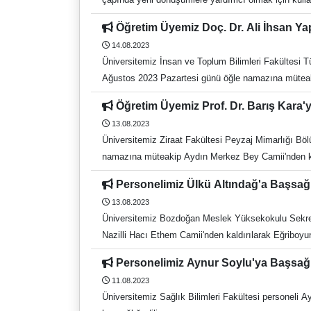
geçirin. Covidence, tekrarlanan inceleme görevlerinde zamandan tasarruf sağl
Öğretim Üyemiz Doç. Dr. Ali İhsan Ya
aktarma * Ekran başlıkları ve özetler * Toplu PDF içe aktarma * Tam metin ekranı * Veri ayıklamak için özel formlar oluşturma * Yanlılık tablolarının riskini doldurma * Herhangi bir
14.08.2023
aşamada Covidence'den ihracat * Başkalarıyla iş birliği yapma Kayıt linki : self-sign-up link introduction video @adu.edu.tr uzantılı mail adreslerinizle giriş yapmanız gerekmektedir.
Üniversitemiz İnsan ve Toplum Bilimleri Fakültesi T
Ağustos 2023 Pazartesi günü öğle namazına müteakip 
Öğretim Üyemiz Prof. Dr. Barış Kara'
13.08.2023
Üniversitemiz Ziraat Fakültesi Peyzaj Mimarlığı Bö
namazına müteakip Aydın Merkez Bey Camii'nden kaldı
Personelimiz Ülkü Altındağ'a Başsağ
13.08.2023
Üniversitemiz Bozdoğan Meslek Yüksekokulu Sekrete
Nazilli Hacı Ethem Camii'nden kaldırılarak Eğriboyun
Personelimiz Aynur Soylu'ya Başsağ
11.08.2023
Üniversitemiz Sağlık Bilimleri Fakültesi personeli A