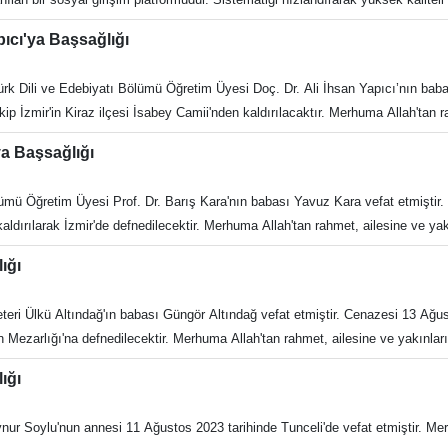
ayarak daha hızlı incelemeye olanak tanır. Covidence ile şunları yapabileceksiniz: * Referansları içe
pıcı'ya Başsağlığı
ürk Dili ve Edebiyatı Bölümü Öğretim Üyesi Doç. Dr. Ali İhsan Yapıcı’nın baba
Erişim adresi : https://www.covidence.org/ Erişim Sona Erme Tarihi : 30 Eylül 2023
İzmir'in Kiraz ilçesi İsabey Camii'nden kaldırılacaktır. Merhuma Allah'tan rah
ya Başsağlığı
lümü Öğretim Üyesi Prof. Dr. Barış Kara'nın babası Yavuz Kara vefat etmiştir
rılarak İzmir'de defnedilecektir. Merhuma Allah'tan rahmet, ailesine ve yakı
lığı
ri Ülkü Altındağ'ın babası Güngör Altındağ vefat etmiştir. Cenazesi 13 Ağu
 Mezarlığı'na defnedilecektir. Merhuma Allah'tan rahmet, ailesine ve yakınları
lığı
ynur Soylu'nun annesi 11 Ağustos 2023 tarihinde Tunceli'de vefat etmiştir. Me