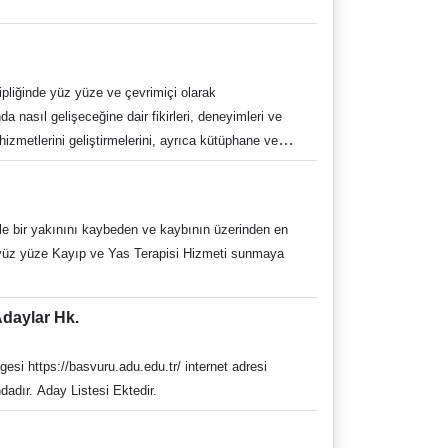
izmetlerini geliştirmelerini, ayrıca kütüphane ve
ı, veri yönetimi ve bilgi erişimindeki güncel
 bir yakınını kaybeden ve kaybının üzerinden en
s Terapisi Hizmeti sunmaya
Adaylar Hk.
üzerinden alınacaktır. Her aday sınav sırasında Sınava Giriş Belgesi, Nüfus Cüzdanı ve TYT Sonuç Belgesini bulundurmak zorundadır. Aday Listesi Ektedir.