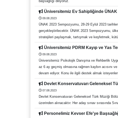
başsağlığı diliyoruz.
Üniversitemiz Ev Sahipliğinde ÜNA
09.08.2023
ÜNAK 2023 Sempozyumu, 28-29 Eylül 2023 tarihlerinde “Yeni Yüzyılda Geleceğin Kütüphaneleri” teması ile Üniversitemiz ev sahipliğinde yüz yüze ve çevrimiçi olarak
gerçekleştirilecektir. ÜNAK 2023 Sempozyumu, ülkemizdeki kütüphanelerin ve bilgi merkezlerinin Cumhuriyetimizin ikinci yüzyılında nasıl gelişeceğine dair fikirleri, deneyimleri ve
stratejileri paylaşmak, tartışmak ve keşfetmek, kütü
bilgi merkezlerinin ülkemizdeki rolünü, eşitlik, erişim
Üniversitemiz PDRM Kayıp ve Yas Te
gelişmeler vb. gibi konuları ele almayı amaçlanmaktadır. Ülkemizde faaliyet gösteren büyük firmalarında stant açacağı etkinlik Atatürk Kongre Merkezi’nde gerçekleşti
09.08.2023
duyan araştırmacılarımızı ÜNAK 2023 Sempozyumu’na bekliyoruz. Kütüphane ve Dokümantasyon Daire Başkanlığı Sempozyum ile ilgili deta
Üniversitemiz Psikolojik Danışma ve Rehberlik Uyg
adresinden ulaşabilirsiniz.
az 6 ay geçmiş olmasına rağmen kaybın acısını ve üzüntüsü
devam ediyor. Konu ile ilgili destek almak i
Devlet Konservatuvarı Geleneksel T
07.08.2023
Devlet Konservatuvarı Geleneksel Türk Müziği Bölümü Lisans Programı Başvurusu 
Personelimiz Kevser Efe'ye Başsağlı