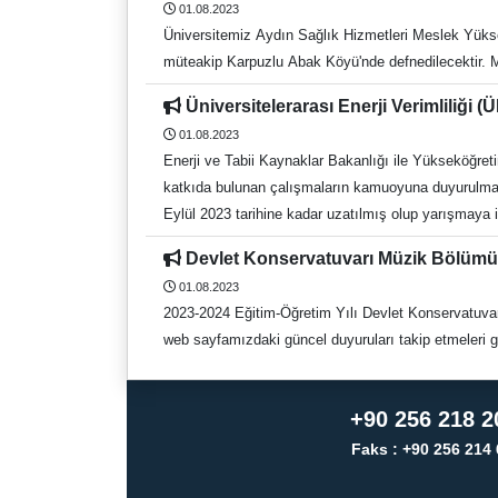
01.08.2023
Üniversitemiz Aydın Sağlık Hizmetleri Meslek Yüks
müteakip Karpuzlu Abak Köyü'nde defnedilecektir. Me
Üniversitelerarası Enerji Verimliliğ
01.08.2023
Enerji ve Tabii Kaynaklar Bakanlığı ile Yükseköğretim
katkıda bulunan çalışmaların kamuoyuna duyurulması ve teşvik edilmesi amacıyla Üniversitelerarası Enerji Ver
Eylül 2023 tarihine kadar uzatılmış olup yarışmaya ilişkin usul ve esaslar Enerji ve Tabii Kaynaklar Bakanlığı internet adresinde https://enerji.gov.tr/duyuru-detay?id=20347 linkte
yayınlanmıştır.
Devlet Konservatuvarı Müzik Bölümü
01.08.2023
2023-2024 Eğitim-Öğretim Yılı Devlet Konservatuvarı
+90 256 218 2
Faks : +90 256 214 