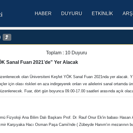
HABER
DUYURU
ETKINLIK
ARŞ
i
res Üniversitesi Ana Sa
)
Toplam : 10 Duyuru
YÖK Sanal Fuarı 2021’de" Yer Alacak
düzenlenecek olan Üniversiteni Keşfet YÖK Sanal Fuarı 2021nda yer alacak. Y
çler için olası riskleri en aza indirgeyerek onları ve ailelerini sanal ortamda 
 düzenlenecek. Fuar, dört gün boyunca 09.00-17.00 saatleri arasında açık olac
alı Başkanı Prof. Dr. Rauf Onur Ek'in babası Hasan Ayhan Ek, 30 Temmuz 2021 Cuma günü vefat