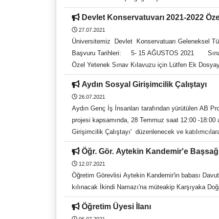
Devlet Konservatuvarı 2021-2022 Öze
27.07.2021
Üniversitemiz Devlet Konservatuarı Geleneksel Türk
Başvuru Tarihleri: 5- 15 AĞUSTOS 2021 Sınav Tarihleri: AŞAMA: 17-18-19-20 AĞUSTOS 2021 AŞAMA: 23-24-25-26 AĞUSTOS 2021 2021-2022 Devlet Konservatuvarı
Aydın Sosyal Girişimcilik Çalıştayı
26.07.2021
Aydın Genç İş İnsanları tarafından yürütülen AB Proj
projesi kapsamında, 28 Temmuz saat 12:00 -18:00 ar
Girişimcilik Çalıştayı' düzenlenecek ve katılımcılara 
https://docs.google.com/forms/d/14HaAE5V_Um4
Öğr. Gör. Aytekin Kandemir'e Başsağ
12.07.2021
Öğretim Görevlisi Aytekin Kandemir'in babası Davu
kılınacak İkindi Namazı'na müteakip Karşıyaka Doğan
Öğretim Üyesi İlanı