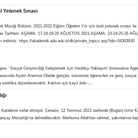
l Yetenek Sınavı
 Müziği Bölümü 2021-2022 Eğitim Öğretim Yılı için özel yetenek sınavı ile o
Özel Yetenek Sınav Kılavuzu için Lütfen Ek Dosyayı indiriniz. https://akademik.adu.edu.tr/dk/private_topics.asp?idx=34303930
esi ' Sosyal Girişimciliği Geliştirmek İçin Yenilikçi Yaklaşım' (Innovative Ap
asında Aydın Anemon Otelde gençler, üniversite öğrencileri ve genç sosyal gi
sertifika düzenlenecektir. Katılım için kayıt linki:
3uh3WbpJSdLoQ9Zd0x9u5OSBSRrG2Oy4/viewform?edit_requested=true
lığı
t Kandemir vefat etmiştir. Cenaze, 12 Temmuz 2021 tarihinde (Bugün) İzmir K
çay Mezarlığı'na defnedilecektir. Merhuma Allah'tan rahmet, yakınlarına başs