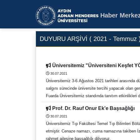
Haber Merkez
Aydın Adnan Mende
DUYURU ARŞİVİ ( 2021 - Temmuz 
Üniversitemiz "Üniversiteni Keşfet 
30.07.2021
Üniversitemiz 3-6 Ağustos 2021 tarihleri arasında 
salgını sürecinde üniversite tercihi yapacak olan gen
Fuarda Üniversitemiz standında tanıtım etkinlikleri
Prof. Dr. Rauf Onur Ek'e Başsağlığı
30.07.2021
Üniversitemiz Tıp Fakültesi Temel Tıp Bilimleri Bölümü Fizyoloji Ana Bilim D
etmiştir. Cenaze namazı, cuma namazına takiben İzmir Karşıyaka Hacı Osman Paşa Camii'nde ( Zübeyde Hanım'ın mezarının bulunduğu Camii) kılınacaktır. Merhuma Allah'tan
rahmet ailesine başsağlığı diliyoruz.