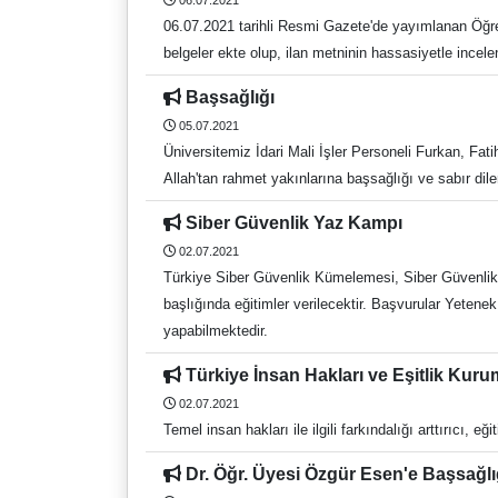
06.07.2021
06.07.2021 tarihli Resmi Gazete'de yayımlanan Öğreti
belgeler ekte olup, ilan metninin hassasiyetle incele
Başsağlığı
05.07.2021
Üniversitemiz İdari Mali İşler Personeli Furkan, Fa
Allah'tan rahmet yakınlarına başsağlığı ve sabır dile
Siber Güvenlik Yaz Kampı
02.07.2021
Türkiye Siber Güvenlik Kümelemesi, Siber Güvenlik 
başlığında eğitimler verilecektir. Başvurular Yetene
yapabilmektedir.
Türkiye İnsan Hakları ve Eşitlik Ku
02.07.2021
Temel insan hakları ile ilgili farkındalığı arttırıcı, eğ
Dr. Öğr. Üyesi Özgür Esen'e Başsağl