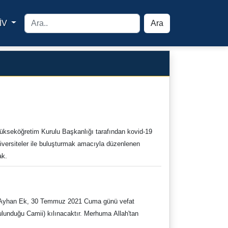
İV
Ara
yfa
ükseköğretim Kurulu Başkanlığı tarafından kovid-19
üniversiteler ile buluşturmak amacıyla düzenlenen
ak.