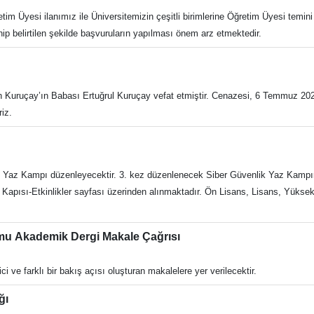
m Üyesi ilanımız ile Üniversitemizin çeşitli birimlerine Öğretim Üyesi temini y
nip belirtilen şekilde başvuruların yapılması önem arz etmektedir.
tih Kuruçay’ın Babası Ertuğrul Kuruçay vefat etmiştir. Cenazesi, 6 Temmuz 202
riz.
Yaz Kampı düzenleyecektir. 3. kez düzenlenecek Siber Güvenlik Yaz Kampında
k Kapısı-Etkinlikler sayfası üzerinden alınmaktadır. Ön Lisans, Lisans, Yükse
rumu Akademik Dergi Makale Çağrısı
itici ve farklı bir bakış açısı oluşturan makalelere yer verilecektir.
ığı