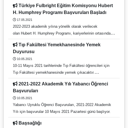
açılmıştır. Bu veri tabanlarına aşağıda yer alan linkten veya
Türkiye Fulbright Eğitim Komisyonu Hubert
kütüphanemiz web sayfasında yer alan deneme amaçlı veri
H. Humphrey Programı Başvuruları Başladı
tabanları linkinden https://kutuphane.adu.edu.tr/default.asp?
17.05.2021
idx=313930 erişebilirsiniz. Cambridge Archive Editions Online
2022-2023 akademik yılına yönelik olarak verilecek
Veri Tabanı Osmanlı İmparatorluğu ve Cumhuriyet Tarihine
olan Hubert H. Humphrey Programı, kariyerlerinin ortasında,
ışık tutacak bir çok gizli devlet arşivi dokümanı artık erişime
kamuya hizmet veren bir kurumda çalışan, liderlik
sunuluyor ve araştırmacıların yararlanması hedefleniyor.
Tıp Fakültesi Yemekhanesinde Yemek
özelliklerine sahip ve profesyonel gelişime açık yönetici,
Erişim linki: https://dlib.eastview.com/browse/udb/1670
Duyurusu
planlamacı ya da uzmanların başvuru yapabileceği bir burs
Erişim Bitiş Tarihi: 20.06.2021 Cumhuriyet Digital Archive
10.05.2021
programıdır.
(DA-CU)-1924'ten günümüze Türkiye Cumhuriyeti tarihine ışık
10-11 Mayıs 2021 tarihlerinde Tıp Fakültesi öğrencileri için
tutan bir gazetenin tüm arşivi. Erişim
Tıp Fakültesi yemekhanesinde yemek çıkacaktır.
linki: https://gpa.eastview.com/cumhuriyet/ Erişim Bitiş
Yemekhaneyi kullanmak isteyen öğrencilerin yemek saatinde
Tarihi: 20.06.2021
2021-2022 Akademik Yılı Yabancı Öğrenci
yemekhanede bulunmaları gerekmektedir.
Başvuruları
10.05.2021
Yabancı Uyruklu Öğrenci Başvuruları, 2021-2022 Akademik
Yılı için başvurular 10 Mayıs 2021 Pazartesi günü başlıyor.
Başsağlığı