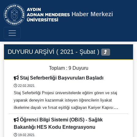
Haber Merkezi
Aydın Adnan Menderes Üniversite
DUYURU ARŞİVİ ( 2021 - Şubat )
Toplam : 9 Duyuru
Staj Seferberliği Başvuruları Başladı
22.02.2021
Staj Seferbirliği Projesi üniversitelerde eğitim gören ve staj
yaparak deneyim kazanmak isteyen öğrencilerin liyakat
ilkelerine dayalı ve fırsat eşitliği sağlayan Kariyer Kapısı
platformu üzerinden staj imkânı yakalamasına olanak
Öğrenci Bilgi Sistemi (OBiS) - Sağlık
sağlamaktadır. Platform üzerinden açılan ilana başvuran
Bakanlığı HES Kodu Entegrasyonu
adaylar, işverenler tarafından; Akademik / Mesleki, Sanatsal /
19.02.2021
Sosyal ve Sportif Yeterlikleri üzerinden değerlendirilmektedir.