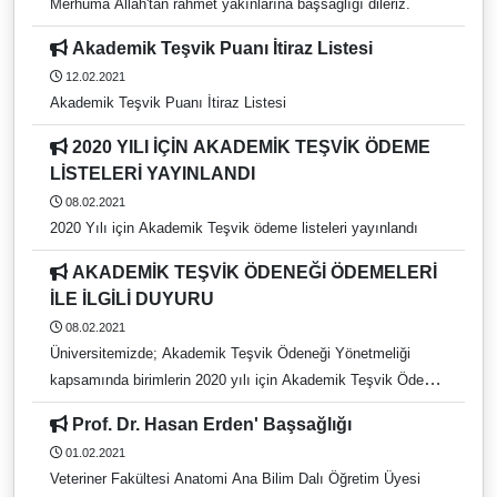
kullanıma açılmıştır.
Merhuma Allah'tan rahmet yakınlarına başsağlığı dileriz.
Akademik Teşvik Puanı İtiraz Listesi
12.02.2021
Akademik Teşvik Puanı İtiraz Listesi
2020 YILI İÇİN AKADEMİK TEŞVİK ÖDEME
LİSTELERİ YAYINLANDI
08.02.2021
2020 Yılı için Akademik Teşvik ödeme listeleri yayınlandı
AKADEMİK TEŞVİK ÖDENEĞİ ÖDEMELERİ
İLE İLGİLİ DUYURU
08.02.2021
Üniversitemizde; Akademik Teşvik Ödeneği Yönetmeliği
kapsamında birimlerin 2020 yılı için Akademik Teşvik Ödeme
Listeleri ve Puanları kapsamında öğretim elemanlarına
Prof. Dr. Hasan Erden' Başsağlığı
yapılacak ödemelerin Akademik Teşvik Başvuru Takviminde
01.02.2021
ilan edilen başvuru sonuçlarına itirazların komisyon tarafından
Veteriner Fakültesi Anatomi Ana Bilim Dalı Öğretim Üyesi
kesin karara bağlanması ve sonuçlandırılması tarihi 15 Şubat