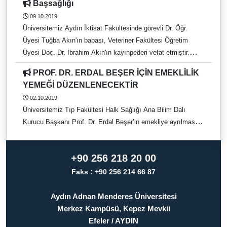
Başsağlığı
edecektir.
09.10.2019
Üniversitemiz Aydın İktisat Fakültesinde görevli Dr. Öğr.
Üyesi Tuğba Akın'ın babası, Veteriner Fakültesi Öğretim
Üyesi Doç. Dr. İbrahim Akın'ın kayınpederi vefat etmiştir.
Cenazesi 10.10.2019 Perşembe günü öğle namazına
PROF. DR. ERDAL BEŞER İÇİN EMEKLİLİK
müteakip Mudanya Duran Camii'nden kaldırılacaktır.
YEMEĞİ DÜZENLENECEKTİR
Merhuma Allah'tan rahmet, yakınlarına başsağlığı dileriz.
02.10.2019
Üniversitemiz Tıp Fakültesi Halk Sağlığı Ana Bilim Dalı
Kurucu Başkanı Prof. Dr. Erdal Beşer’in emekliye ayrılması
nedeniyle 11 Ekim 2019 Cuma günü saat 12.00'de Öğretim
Üyesi Bloğu Toplantı Salonu'nda Veda Töreni düzenlenecektir.
+90 256 218 20 00
Aynı gün saat 19.00'da, Kahve Bahane'de Veda Yemeği
organizasyonu gerçekleşecektir. Yemeğe katılacak
Faks : +90 256 214 66 87
davetlilerin, Dr. H.Çisem Akyıldız’a veya Dr. Yaşam
Umutlu’ya 8 Ekim 2019 Salı akşamına kadar bilgi vermesi ve
Aydın Adnan Menderes Üniversitesi
aşağıdaki İBAN numarasına ödemeyi gerçekleştirmesi rica
Merkez Kampüsü, Kepez Mevkii
olunur. Yemek ücreti: 120 TL (Alkol ekstradır). Dr. Yaşam
Efeler / AYDIN