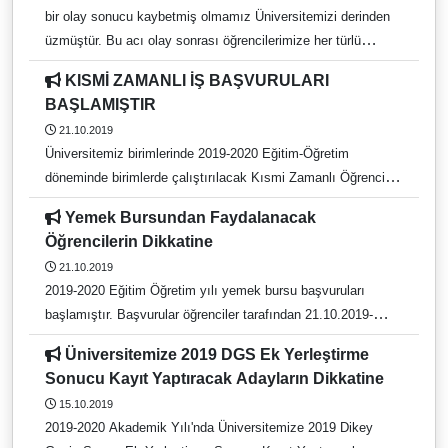
bir olay sonucu kaybetmiş olmamız Üniversitemizi derinden
üzmüştür. Bu acı olay sonrası öğrencilerimize her türlü
sorunlarında bizleri bulmalarını, kapımızın her daim onlara
KISMİ ZAMANLI İŞ BAŞVURULARI
açık olduğunu hatırlatmak isterim. Üniversite olarak genç
BAŞLAMIŞTIR
arkadaşımıza Allah’tan rahmet, kederli ailesine, arkadaşlarına
21.10.2019
ve Üniversite camiasına başsağlığı diliyorum. Prof. Dr.
Üniversitemiz birimlerinde 2019-2020 Eğitim-Öğretim
Osman Selçuk Aldemir
döneminde birimlerde çalıştırılacak Kısmi Zamanlı Öğrenci
sayıları ve işin niteliği ilanımız ekinde sunulmuştur.
Yemek Bursundan Faydalanacak
Öğrencilerimizin 21/10/2019 – 03/11/2019 tarihleri arası OBİS
Öğrencilerin Dikkatine
üzerinden başvurularını yapıp çıktılarını imzalayarak
21.10.2019
çalışmak istedikleri birimlere teslim etmeleri gerekmektedir.
2019-2020 Eğitim Öğretim yılı yemek bursu başvuruları
başlamıştır. Başvurular öğrenciler tarafından 21.10.2019-
03.11.2019 tarihleri arasında OBİS sistemi üzerinden
Üniversitemize 2019 DGS Ek Yerleştirme
yapılacaktır.
Sonucu Kayıt Yaptıracak Adayların Dikkatine
15.10.2019
2019-2020 Akademik Yılı'nda Üniversitemize 2019 Dikey