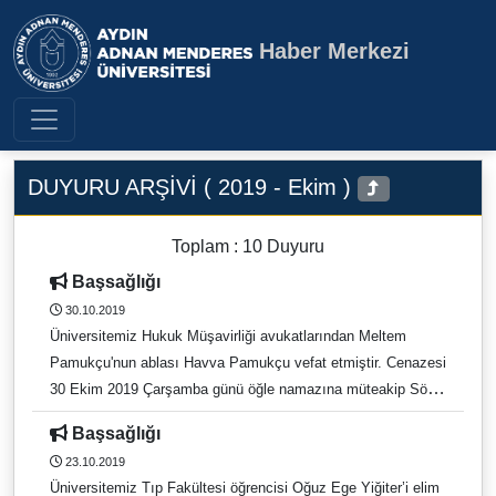
Haber Merkezi
Aydın Adnan Menderes Üniversite
DUYURU ARŞİVİ ( 2019 - Ekim )
Toplam : 10 Duyuru
Başsağlığı
30.10.2019
Üniversitemiz Hukuk Müşavirliği avukatlarından Meltem
Pamukçu'nun ablası Havva Pamukçu vefat etmiştir. Cenazesi
30 Ekim 2019 Çarşamba günü öğle namazına müteakip Söke
Kemalpaşa Camii'nden kaldırılarak Söke Granta Mezarlığı'na
Başsağlığı
defnedilecektir. Merhumeye Allah'tan rahmet, yakınlarına
23.10.2019
başsağlığı dileriz.
Üniversitemiz Tıp Fakültesi öğrencisi Oğuz Ege Yiğiter’i elim