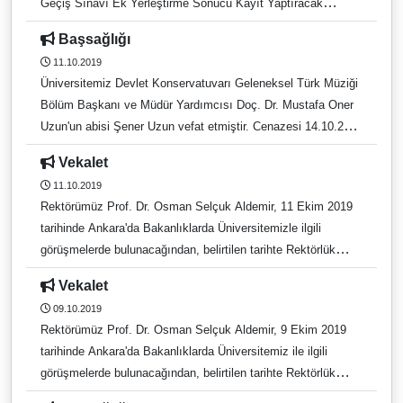
Geçiş Sınavı Ek Yerleştirme Sonucu Kayıt Yaptıracak
Adaylara Duyurulur
Başsağlığı
11.10.2019
Üniversitemiz Devlet Konservatuvarı Geleneksel Türk Müziği
Bölüm Başkanı ve Müdür Yardımcısı Doç. Dr. Mustafa Oner
Uzun'un abisi Şener Uzun vefat etmiştir. Cenazesi 14.10.2019
tarihinde Antalya'da defnedilecektir. Merhuma Allah'tan
Vekalet
rahmet, yakınlarına başsağlığı dileriz.
11.10.2019
Rektörümüz Prof. Dr. Osman Selçuk Aldemir, 11 Ekim 2019
tarihinde Ankara'da Bakanlıklarda Üniversitemizle ilgili
görüşmelerde bulunacağından, belirtilen tarihte Rektörlük
görevine, Rektör Yardımcısı Prof. Dr. Mehmet Aydın vekalet
Vekalet
edecektir.
09.10.2019
Rektörümüz Prof. Dr. Osman Selçuk Aldemir, 9 Ekim 2019
tarihinde Ankara'da Bakanlıklarda Üniversitemiz ile ilgili
görüşmelerde bulunacağından, belirtilen tarihte Rektörlük
görevine, Rektör Yardımcısı Prof. Dr. Mehmet Aydın vekalet