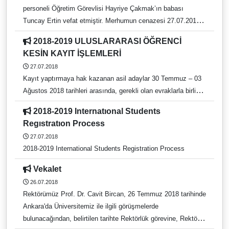
personeli Öğretim Görevlisi Hayriye Çakmak’ın babası
Tuncay Ertin vefat etmiştir. Merhumun cenazesi 27.07.2018
tarihinde Sultanhisar Merkez Camii’nde ikindi namazına
2018-2019 ULUSLARARASI ÖĞRENCİ
müteakip kılınacak cenaze namazının ardından Sultanhisar
KESİN KAYIT İŞLEMLERİ
Mezarlığı'na defnedilecektir. Merhuma Allah'tan rahmet,
27.07.2018
yakınlarına başsağlığı dileriz.
Kayıt yaptırmaya hak kazanan asil adaylar 30 Temmuz – 03
Ağustos 2018 tarihleri arasında, gerekli olan evraklarla birlikte
Aydın Adnan Menderes Üniversitesi Uluslararası İlişkiler
2018-2019 Internatıonal Students
Koordinatörlüğüne, öğrenim ücreti yatırmadan, şahsen
Regıstratıon Process
gelerek kesin kayıtlarını yaptırmalıdırlar.
27.07.2018
2018-2019 International Students Registration Process
Vekalet
26.07.2018
Rektörümüz Prof. Dr. Cavit Bircan, 26 Temmuz 2018 tarihinde
Ankara'da Üniversitemiz ile ilgili görüşmelerde
bulunacağından, belirtilen tarihte Rektörlük görevine, Rektör