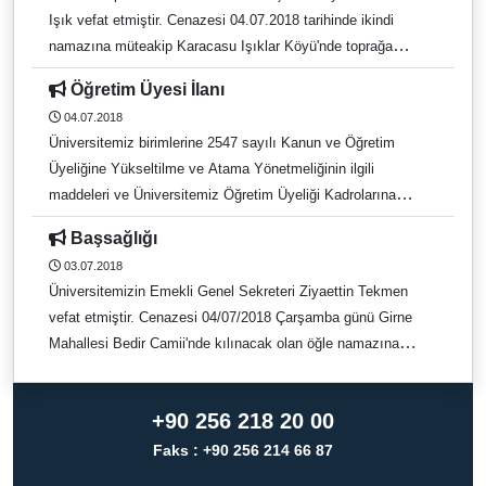
Işık vefat etmiştir. Cenazesi 04.07.2018 tarihinde ikindi
namazına müteakip Karacasu Işıklar Köyü'nde toprağa
verilecektir. Merhuma Allah'tan rahmet, yakınlarına başsağlığı
Öğretim Üyesi İlanı
dileriz.
04.07.2018
Üniversitemiz birimlerine 2547 sayılı Kanun ve Öğretim
Üyeliğine Yükseltilme ve Atama Yönetmeliğinin ilgili
maddeleri ve Üniversitemiz Öğretim Üyeliği Kadrolarına
Yükseltilme ve Atanmalarda aranan Değerlendirme Ölçütleri
Başsağlığı
ve Puanlama Yönergesine göre aşağıda belirtilen Anabilim
03.07.2018
Dallarına Öğretim Üyesi alınacaktır.
Üniversitemizin Emekli Genel Sekreteri Ziyaettin Tekmen
vefat etmiştir. Cenazesi 04/07/2018 Çarşamba günü Girne
Mahallesi Bedir Camii'nde kılınacak olan öğle namazına
müteakip Kemer Mezarlığı'nda defnedilecektir. Cenaze
törenine katılmak isteyenler için Rektörlük Personel
+90 256 218 20 00
Girişi'nden saat 12.15'te araç kaldırılacaktır. Merhuma
Allah'tan rahmet, yakınlarına başsağlığı dileriz.
Faks : +90 256 214 66 87