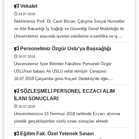
Yardımcısı Prof. Dr. Recai Tunca vekalet edecektir.
Vekalet
24.07.2018
Rektörümüz Prof. Dr. Cavit Bircan, Çalışma Sosyal Hizmetler
ve Aile Bakanlığı İş Sağlığı ve Güvenliği Genel Müdürlüğü ile
Üniversitemiz arasında işveren vekillerine e-sertifika ve iş
ekipmanları eğitimi için imzalanacak protokol kapsamında
Personelimiz Özgür Uslu'ya Başsağlığı
24.07.2018 tarihinde Ankara'da bulunacağından; belirtilen
18.07.2018
tarihte Rektörlük görevine, Rektör Yardımcısı Prof. Dr. Halil
Üniversitemiz Spor Bilimleri Fakültesi Personeli Özgür
Kırnak vekalet edecektir.
USLU'nun babası Ali USLU vefat etmiştir. Cenazesi
18.07.2018 Çarşamba günü Koçarlı Dedeköy'de öğle
namazına müteakip defnedilmiştir. Merhuma Allah'tan rahmet,
SÖZLEŞMELİ PERSONEL ECZACI ALIM
yakınlarına başsağlığı dileriz.
İLANI SONUÇLARI
16.07.2018
Üniversitemizce 13 Temmuz 2018 tarihinde Eczacı alımına
yönelik gerçekleştirilen sözlü sınav sonuçları ektedir.
Eğitim Fak. Özel Yetenek Sınavı