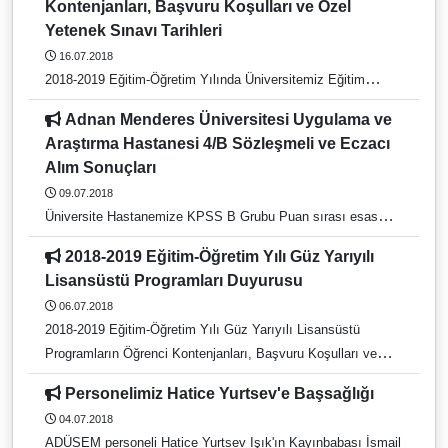
Kontenjanları, Başvuru Koşulları ve Özel
Yetenek Sınavı Tarihleri
16.07.2018
2018-2019 Eğitim-Öğretim Yılında Üniversitemiz Eğitim
Fakültesinin Müzik Öğretmenliği ile Resim-İş Öğretmenliği
Adnan Menderes Üniversitesi Uygulama ve
Lisans Programlarına ön kayıt ve özel yetenek sınavı sistemi
Araştırma Hastanesi 4/B Sözleşmeli ve Eczacı
ile öğrenci alınacaktır.
Alım Sonuçları
09.07.2018
Üniversite Hastanemize KPSS B Grubu Puan sırası esas
alınmak suretiyle ekte belirtilen pozisyonlara alım sonuçları
2018-2019 Eğitim-Öğretim Yılı Güz Yarıyılı
açıklanmıştır. 3 Eczacı alımı ile ilgili aday sayısı pozisyon
Lisansüstü Programları Duyurusu
sayısından fazla olduğu için sözlü sınavı 13/07/2018 tarihinde
06.07.2018
Rektörlük Binası 3. Kat. Toplantı Salonu’nda Saat: 10.00'da
2018-2019 Eğitim-Öğretim Yılı Güz Yarıyılı Lisansüstü
yapılacaktır.
Programların Öğrenci Kontenjanları, Başvuru Koşulları ve
Gerekli Belgeleri açıklanmıştır.
Personelimiz Hatice Yurtsev'e Başsağlığı
04.07.2018
ADÜSEM personeli Hatice Yurtsev Işık'ın Kayınbabası İsmail