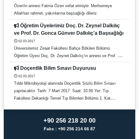
Klinikleri’nin de bulunduğu 377 Türk derginin birbirlerine atıf
Özen'in annesi Fatma Özen vefat etmiştir. Merhumeye
yapmalarını ve ulusal atıf sayımızın yüksek seviyelere
Allah'tan rahmet, yakınlarına başsağlığı dileriz.
taşınmasını sağlamaktadır.
Öğretim Üyelerimiz Doç. Dr. Zeynel Dalkılıç
ve Prof. Dr. Gonca Günver Dalkılıç'a Başsağlığı
02.03.2017
Üniversitemiz Ziraat Fakültesi Bahçe Bitkileri Bölümü
Öğretim Üyesi Doç. Dr. Zeynel Dalkılıç'ın annesi ve Prof. Dr.
Gonca Günver Dalkılıç'ın kayınvalidesi Bahise Dalkılıç vefat
Doçentlik Bilim Sınavı Duyurusu
etmiştir. Cenazesi, 03.03.2017 tarihinde Eskişehir Akarbaşı
02.03.2017
Mahallesi Bedrettin Camiinde cuma namazına müteakip
Tıbbi Mikrobiyoloji alanında Doçentlik Sözlü Bilim Sınavı
kaldırılarak, Eskişehir Seyitgazi Yolu Üzeri Yeni Mezarlığa
yapılacaktır. Tarih: 7 Mart 2017 Saat: 10.00 Yer: Tıp
defnedilecektir. Merhumeye Allah'tan rahmet, yakınlarına
Fakültesi Dekanlığı Temel Tıp Bilimleri Bölümü 1. Kat
başsağlığı dileriz.
Toplantı Salonu
+90 256 218 20 00
Faks : +90 256 214 66 87