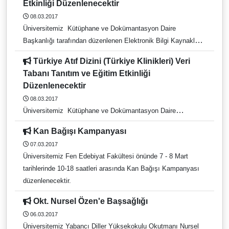
Etkinliği Düzenlenecektir
08.03.2017
Üniversitemiz Kütüphane ve Dokümantasyon Daire
Başkanlığı tarafından düzenlenen Elektronik Bilgi Kaynakları
Kullanıcı Eğitimi Toplantısı, 9 Mart 2017 tarihinde
Türkiye Atıf Dizini (Türkiye Klinikleri) Veri
gerçekleşecektir. Eğitimi yapılacak veritabanı:
Tabanı Tanıtım ve Eğitim Etkinliği
PRESSREADER Günlük Gazete & Popüler Dergi Veritabanı
Düzenlenecektir
Tarih: 9.Mart.2017 Perşembe Saat: 13:30 Süre: 60 dakika
08.03.2017
Yer: Bilgi-İşlem Seminer Salonu PRESSREADER Günlük
Üniversitemiz Kütüphane ve Dokümantasyon Daire
Gazete & Popüler Dergi Veritabanı: Her gün 100 ülkeden, 60
Başkanlığı tarafından düzenlenen Elektronik Bilgi Kaynakları
dilde, 6000+ günlük gazeteye ve magazine tam sayfa orjinal
Kan Bağışı Kampanyası
Kullanıcı Eğitimi Toplantısı 9 Mart 2017 tarihinde
baskısıyla aynı günde ulaşabileceğiniz eşsiz bir güncel
07.03.2017
gerçekleşecektir. Eğitimi yapılacak veritabanı: Türkiye Atıf
gazete koleksiyonudur. Eğitimde, uzaktan erişim yöntemleri
Üniversitemiz Fen Edebiyat Fakültesi önünde 7 - 8 Mart
Dizini (Türkiye Klinikleri) Veri Tabanı Tanıtım ve Eğitim
ve araştırma konusunun takibine yönelik bilgilendirme de
tarihlerinde 10-18 saatleri arasında Kan Bağışı Kampanyası
Etkinliği Tarih: 9 Mart 2017 Perşembe Saat: 15:30 Süre: 60
yapılacaktır.
düzenlenecektir.
dakika Yer: Hastane Yeni Bina 1. Kat Seminer Salonu
TÜRKİYE ATIF DİZİNİ: Türkiye’de Sağlık Bilimleri alanında
Okt. Nursel Özen'e Başsağlığı
TEK ULUSAL ATIF TARAMA dizinidir. Bu Dizin, Türkiye’de
06.03.2017
Sağlık Bilimleri alanında yayımlanan içinde Türkiye
Üniversitemiz Yabancı Diller Yüksekokulu Okutmanı Nursel