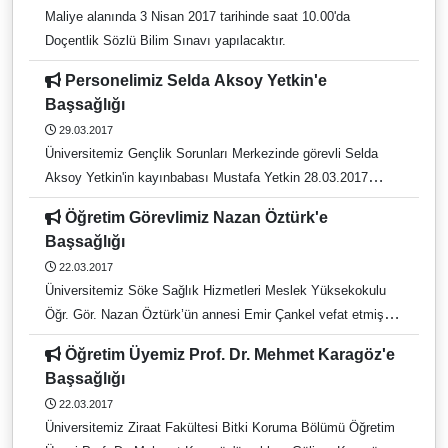
Maliye alanında 3 Nisan 2017 tarihinde saat 10.00'da
Doçentlik Sözlü Bilim Sınavı yapılacaktır.
Personelimiz Selda Aksoy Yetkin'e
Başsağlığı
29.03.2017
Üniversitemiz Gençlik Sorunları Merkezinde görevli Selda
Aksoy Yetkin'in kayınbabası Mustafa Yetkin 28.03.2017
tarihinde vefat etmiştir. Merhumun cenazesi 29.03.2017
Öğretim Görevlimiz Nazan Öztürk'e
Çarşamba günü öğle namazına müteakip Salavatlı
Başsağlığı
Camii'nden kaldırılacaktır. Merhuma Allah'tan rahmet,
22.03.2017
yakınlarına başsağlığı dileriz.
Üniversitemiz Söke Sağlık Hizmetleri Meslek Yüksekokulu
Öğr. Gör. Nazan Öztürk’ün annesi Emir Çankel vefat etmiştir.
Cenazesi 22.03.2017 tarihinde öğle namazına müteakip Köşk
Öğretim Üyemiz Prof. Dr. Mehmet Karagöz'e
Yavuzköy Camii’nden kaldırılacaktır. Merhumeye Allah'tan
Başsağlığı
rahmet, yakınlarına başsağlığı dileriz.
22.03.2017
Üniversitemiz Ziraat Fakültesi Bitki Koruma Bölümü Öğretim