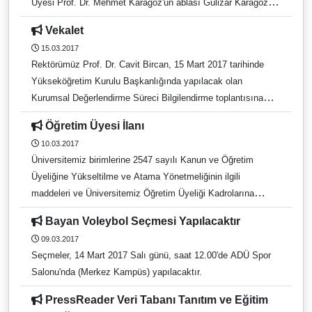
Üyesi Prof. Dr. Mehmet Karagöz'ün ablası Gülizar Karagöz
Uzun vefat etmiştir. Cenazesi 22.03.2017 tarihinde öğle
Vekalet
namazına müteakip Ünye Ordu Büyük Camii’nden
15.03.2017
kaldırılacaktır. Merhumeye Allah'tan rahmet, yakınlarına
Rektörümüz Prof. Dr. Cavit Bircan, 15 Mart 2017 tarihinde
başsağlığı dileriz.
Yükseköğretim Kurulu Başkanlığında yapılacak olan
Kurumsal Değerlendirme Süreci Bilgilendirme toplantısına
katılacağından, belirtilen tarihte Rektörlük görevine, Rektör
Öğretim Üyesi İlanı
Yardımcısı Prof. Dr. Törün ÖZER vekalet edecektir.
10.03.2017
Üniversitemiz birimlerine 2547 sayılı Kanun ve Öğretim
Üyeliğine Yükseltilme ve Atama Yönetmeliğinin ilgili
maddeleri ve Üniversitemiz Öğretim Üyeliği Kadrolarına
Yükseltilme ve Atanmalarda aranan Değerlendirme Ölçütleri
Bayan Voleybol Seçmesi Yapılacaktır
ve Puanlama Yönergesine göre ekli dosyada belirtilen
09.03.2017
Anabilim Dallarına Öğretim Üyesi alınacaktır.
Seçmeler, 14 Mart 2017 Salı günü, saat 12.00'de ADÜ Spor
Salonu'nda (Merkez Kampüs) yapılacaktır.
PressReader Veri Tabanı Tanıtım ve Eğitim