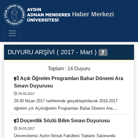
Haber Merkezi
Aydın Adnan Menderes Üniversite
DUYURU ARŞİVİ ( 2017 - Mart )
Toplam : 14 Duyuru
Açık Öğretim Programları Bahar Dönemi Ara
Sınavı Duyurusu
29.03.2017
29-30 Nisan 2017 tarihlerinde gerçekleştirilecek 2016-2017
öğretim yılı Açıköğretim Programları Bahar Dönemi Ara
Sınavı için görev tercihleri http://sinav.anadolu.edu.tr/augis/
Doçentlik Sözlü Bilim Sınavı Duyurusu
sayfasında açılmıştır. Sınavda görev almak isteyen
29.03.2017
akademik personelimiz, 03 Nisan 2017 Pazartesi günü saat
Üniversitemiz Aydın İktisat Fakültesi Toplantı Salonunda
23:30’a kadar sistemden görev talebinde bulunabilecek.