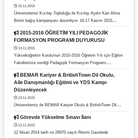
EUREKA Çağrısı açılmıştır.
16.11.2015
Üniversitemiz Kızılay Topluluğu ile Kızılay Aydın Kan Alma
Birimi bağış kampanyası düzenliyor. 16-17 Kasım 2015
tarihlerinde Aydın Meslek Yüksekokulu (AYMES) önünde
2015-2016 ÖĞRETİM YILI PEDAGOJİK
yapılacak kan bağışı, 09:30 ile 20:00 saatleri arasında
FORMASYON PROGRAMI DUYURUSU
gerçekleşecektir. Etkinlikte ayrıca Üniversitemiz Kızılay
13.11.2015
Topluluğu öğrencilere kan bağışının önemini anlatan
Yükseköğretim Kurulu'nun 2015-2016 Öğretim Yılı için Eğitim
bilgilendirmede bulunacaktır.
Fakültemize verdiği Pedagojik Formasyon Programı
kontenjanları açıklanmıştır.
BEMAR Kariyer & BritishTown Dil Okulu,
Aile Danışmanlığı Eğitimi ve YDS Kampı
Düzenleyecek
13.11.2015
Üniversitemiz ile BEMAR Kariyer Okulu & BritishTown Dil
Okulu Aydın Şubesi arasında imzalanan Aile Danışmanlığı
Görevde Yükselme Sınavı İlanı
Eğitimi Sertifika Programı protokolü kapsamında gerçekleşen
13.11.2015
eğitim programı 7 Aralık 2015 tarihinde başlayacak. 5 Aralık
12 Nisan 2014 tarih ve 28970 sayılı Resmi Gazetede
2015-20 Mart 2016 tarihleri arasında düzenlenecek YDS