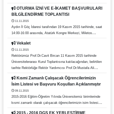
OTURMA İZNİ VE E-İKAMET BAŞVURULARI
BİLGİLENDİRME TOPLANTISI
11.11.2015
Aydın İl Göç İdaresi tarafından 19 Kasım 2015 tarihinde, saat
14:00-16:00 arasında, Atatürk Kongre Merkezi, Miletos
Salonunda gerçekleştirilecek olan ‘Oturma İzni Başvuruları ve
Vekalet
e-İkamet’ hakkındaki bilgilendirme toplantısına
11.11.2015
üniversitemizde öğrenim gören bütün yabancı uyruklu
Rektörümüz Prof.Dr.Cavit Bircan 11 Kasım 2015 tarihinde
öğrencilerin katılım göstermesi gerekmektedir.
Üniversitelerarası Kurul Toplantısına katılacağından, belirtilen
tarihte Rektörlüğe Rektör Yardımcısı Prof.Dr.Mustafa Ali
Sarılı vekalet edecektir.
Kısmi Zamanlı Çalışacak Öğrencilerimizin
İsim Listesi ve Başvuru Koşulları Açıklanmıştır
09.11.2015
2015-2016 Eğitim-Öğretim Yılında Üniversitemiz birimlerinde
kısmi zamanlı olarak çalışacak öğrencilerimizin isim listesi
ve başvuru koşulları açıklanmıştır. Öğrenciler çalışacak
2015 - 2016 DGS EK YERLEŞTİRME