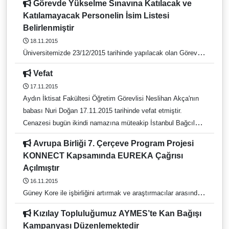
Görevde Yükselme Sınavına Katılacak ve
Katılamayacak Personelin İsim Listesi
Belirlenmiştir
18.11.2015
Üniversitemizde 23/12/2015 tarihinde yapılacak olan Görevde
Yükselme Sınavına katılacak ve katılamayacak personelin
Vefat
isim listesi belirlenmiştir. Sınava katılma hakkı kazanamayan
17.11.2015
personelin 25/11/2015 tarihine kadar Personel Dairesi
Aydın İktisat Fakültesi Öğretim Görevlisi Neslihan Akça'nın
Başkanlığına itiraz etme hakkı bulunmaktadır.
babası Nuri Doğan 17.11.2015 tarihinde vefat etmiştir.
Cenazesi bugün ikindi namazına müteakip İstanbul Bağcılar
Ebu Bekir Camisi'nden kaldırılacaktır. Merhuma Allah'tan
Avrupa Birliği 7. Çerçeve Program Projesi
rahmet, yakınlarına başsağlığı dileriz.
KONNECT Kapsamında EUREKA Çağrısı
Açılmıştır
16.11.2015
Güney Kore ile işbirliğini artırmak ve araştırmacılar arasındaki
diyalogu güçlendirmek amacıyla oluşturulmuş Avrupa Birliği
Kızılay Topluluğumuz AYMES’te Kan Bağışı
7. Çerçeve Program Projesi KONNECT kapsamında
Kampanyası Düzenlemektedir