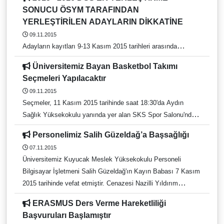
oldukları birimler için belirlenen tarihlerde evraklarıyla birlikte
SONUCU ÖSYM TARAFINDAN
Sağlık Kültür ve Spor Daire Başkanlığı'na başvurmalıdırlar.
YERLEŞTİRİLEN ADAYLARIN DİKKATİNE
09.11.2015
Adayların kayıtları 9-13 Kasım 2015 tarihleri arasında
yapılacaktır. Kayıt için adaylar 9 Kasım Pazartesi günü saat
Üniversitemiz Bayan Basketbol Takımı
9.00’dan itibaren...
Seçmeleri Yapılacaktır
09.11.2015
Seçmeler, 11 Kasım 2015 tarihinde saat 18:30'da Aydın
Sağlık Yüksekokulu yanında yer alan SKS Spor Salonu'nda
yapılacaktır.
Personelimiz Salih Güzeldağ’a Başsağlığı
07.11.2015
Üniversitemiz Kuyucak Meslek Yüksekokulu Personeli
Bilgisayar İşletmeni Salih Güzeldağ'ın Kayın Babası 7 Kasım
2015 tarihinde vefat etmiştir. Cenazesi Nazilli Yıldırım
Camii’nden öğle namazına müteakip kaldırılacaktır. Merhuma
ERASMUS Ders Verme Hareketliliği
Allahtan rahmet, yakınlarına başsağlığı dileriz
Başvuruları Başlamıştır