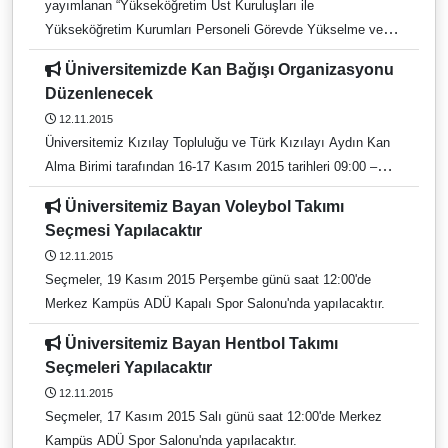
yayımlanan “Yükseköğretim Üst Kuruluşları ile
Kampı için de kayıtlar devam ediyor.
Yükseköğretim Kurumları Personeli Görevde Yükselme ve
Unvan Değişikliği Yönetmeliği” hükümleri uyarınca
Üniversitemizde Kan Bağışı Organizasyonu
Üniversitemizce görevde Yükselme sınavı yapılacak olanların
Düzenlenecek
unvanı, derecesi, birimi, sayısı, son başvuru tarihi,
12.11.2015
başvuracak personelde aranan nitelikler, sınavlara ilişkin konu
Üniversitemiz Kızılay Topluluğu ve Türk Kızılayı Aydın Kan
başlıkları aşağıda belirtilmiştir.
Alma Birimi tarafından 16-17 Kasım 2015 tarihleri 09:00 –
19:00 saatleri arasında Aydın Meslek Yüksekokulu’nda Kan
Üniversitemiz Bayan Voleybol Takımı
Bağışı Organizasyonu düzenlenecektir.
Seçmesi Yapılacaktır
12.11.2015
Seçmeler, 19 Kasım 2015 Perşembe günü saat 12:00'de
Merkez Kampüs ADÜ Kapalı Spor Salonu'nda yapılacaktır.
Üniversitemiz Bayan Hentbol Takımı
Seçmeleri Yapılacaktır
12.11.2015
Seçmeler, 17 Kasım 2015 Salı günü saat 12:00'de Merkez
Kampüs ADÜ Spor Salonu'nda yapılacaktır.