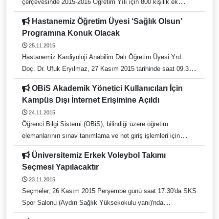
çerçevesinde 2015-2016 Öğretim Yılı için 800 kişilik ek
kontenjan ayrılması uygun bulunmuştur. 800 kişilik
Hastanemiz Öğretim Üyesi ‘Sağlık Olsun’
kontenjanın %75’i (600 kişi) Üniversitemiz son sınıf
Programına Konuk Olacak
öğrencilerine, %25’i (200 kişi) Aydın’da il sınırları içinde
25.11.2015
ikamet etmekte olan mezun öğrencilere ayrılmıştır.
Hastanemiz Kardiyoloji Anabilim Dalı Öğretim Üyesi Yrd.
Doç. Dr. Ufuk Eryılmaz, 27 Kasım 2015 tarihinde saat 09.30
da TRT HABER Kanalında yayınlanacak olan ‘Sağlık Olsun’
OBiS Akademik Yönetici Kullanıcıları İçin
programında konuk olacak. Yrd. Doç. Dr. Ufuk Eryılmaz,
Kampüs Dışı İnternet Erişimine Açıldı
canlı olarak yayınlanacak program da kalp yetersizliği
24.11.2015
hastalarında Kalp Pilleri ve Kardiyak Resenkronizasyon
Öğrenci Bilgi Sistemi (OBiS), bilindiği üzere öğretim
Tedavisi hakkında bilgi verecek.
elemanlarının sınav tanımlama ve not giriş işlemleri için
internet erişimine (kampüs dışı) açılmıştı. Ders, Derslik,
Üniversitemiz Erkek Voleybol Takımı
Öğretim Programı, Şubeleştirme işlemlerinin internet
Seçmesi Yapılacaktır
üzerinden (kampüs dışından da) yapılabilmesi için OBiS
23.11.2015
üzerinde gerekli teknik düzenlemeler yapılarak, akademik
Seçmeler, 26 Kasım 2015 Perşembe günü saat 17:30'da SKS
yönetici kullanıcılarının (dekan, müdür, bölüm başkanı, bölüm
Spor Salonu (Aydın Sağlık Yüksekokulu yanı)'nda
koordinatörü) erişimlerine açılmıştır. Giriş adresi:
gerçekleşecektir.
http://obisnet.adu.edu.tr/adubys