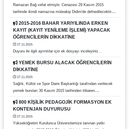
Ramazan Bağ vefat etmiştir. Cenazesi 29 Kasım 2015
tarihinde ikindi namazına müteakip Didim'de defnedilecektir.
Merhuma Allah'tan rahmet, yakınlarına başsağlığı dileriz.
2015-2016 BAHAR YARIYILINDA ERKEN
KAYIT (KAYIT YENİLEME İŞLEMİ) YAPACAK
ÖĞRENCİLERİN DİKKATİNE
27.11.2015
Duyuru ile ilgili ayrıntılar için ek dosyayı inceleyiniz...
YEMEK BURSU ALACAK ÖĞRENCİLERİN
DİKKATİNE
27.11.2015
Sağlık, Kültür ve Spor Daire Başkanlığı tarafından verilecek
yemek bursları 30 Kasım 2015 tarihinden itibaren
başlayacaktır.
800 KİŞİLİK PEDAGOJİK FORMASYON EK
KONTENJAN DUYURUSU
27.11.2015
Yükseköğretim Kurulunca Üniversitemize tanınan yetki