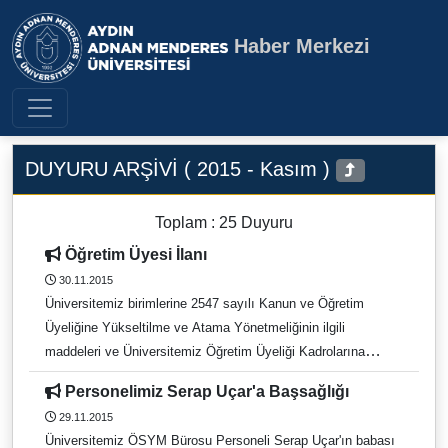
Haber Merkezi
Aydın Adnan Menderes Üniversite
DUYURU ARŞİVİ ( 2015 - Kasım )
Toplam : 25 Duyuru
Öğretim Üyesi İlanı
30.11.2015
Üniversitemiz birimlerine 2547 sayılı Kanun ve Öğretim
Üyeliğine Yükseltilme ve Atama Yönetmeliğinin ilgili
maddeleri ve Üniversitemiz Öğretim Üyeliği Kadrolarına
Yükseltilme ve Atanmalarda aranan Değerlendirme Ölçütleri
Personelimiz Serap Uçar'a Başsağlığı
ve Puanlama Yönergesine göre aşağıda belirtilen Anabilim
29.11.2015
Dallarına Öğretim Üyesi alınacaktır.
Üniversitemiz ÖSYM Bürosu Personeli Serap Uçar'ın babası